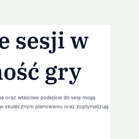
om
Meet the Crew
Testimonials
 sesji w
ność gry
a oraz właściwe podejście do sesji mogą
w skutecznym planowaniu oraz zoptymalizują