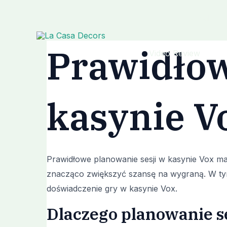
Skip
Post
Add Testimonial
to
navigation
content
Prawidłow
Video Review
kasynie V
Prawidłowe planowanie sesji w kasynie Vox ma
znacząco zwiększyć szansę na wygraną. W ty
doświadczenie gry w kasynie Vox.
Dlaczego planowanie se