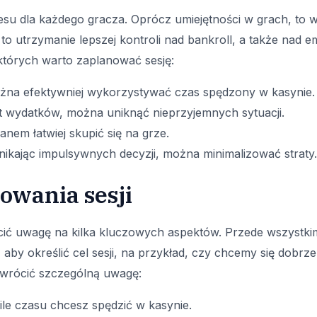
su dla każdego gracza. Oprócz umiejętności w grach, to wł
 utrzymanie lepszej kontroli nad bankroll, a także nad e
których warto zaplanować sesję:
żna efektywniej wykorzystywać czas spędzony w kasynie.
it wydatków, można uniknąć nieprzyjemnych sytuacji.
anem łatwiej skupić się na grze.
ikając impulsywnych decyzji, można minimalizować straty.
owania sesji
cić uwagę na kilka kluczowych aspektów. Przede wszystkim
aby określić cel sesji, na przykład, czy chcemy się dobr
zwrócić szczególną uwagę:
 ile czasu chcesz spędzić w kasynie.