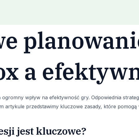
Bed Room
Contact
Home
Kitchen
Living Ro
e planowanie
ox a efektyw
 ogromny wpływ na efektywność gry. Odpowiednia strategi
m artykule przedstawimy kluczowe zasady, które pomogą 
sji jest kluczowe?