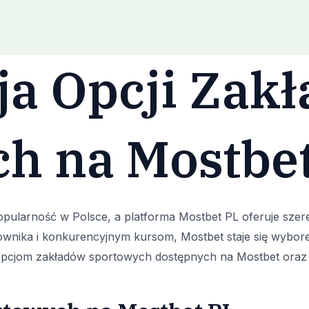
Bed Room
Contact
Home
Kitchen
Living Ro
ja Opcji Zak
h na Mostbe
ularność w Polsce, a platforma Mostbet PL oferuje szereg
ownika i konkurencyjnym kursom, Mostbet staje się wybore
pcjom zakładów sportowych dostępnych na Mostbet oraz zr