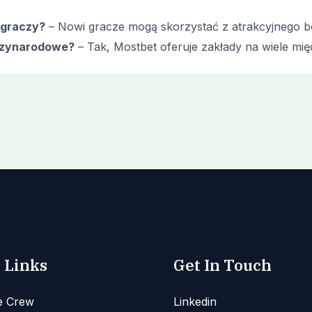
 graczy?
– Nowi gracze mogą skorzystać z atrakcyjnego b
dzynarodowe?
– Tak, Mostbet oferuje zakłady na wiele m
 Links
Get In Touch
e Crew
Linkedin