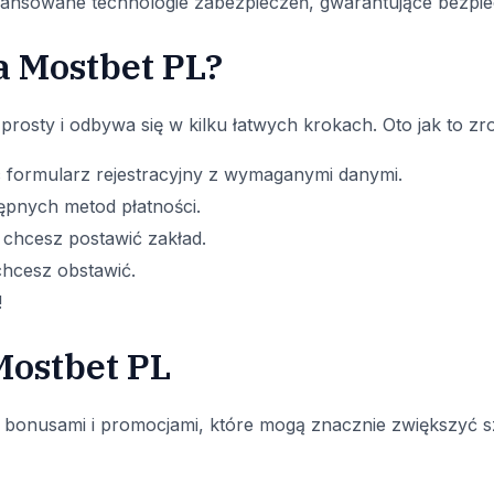
ansowane technologie zabezpieczeń, gwarantujące bezpie
a Mostbet PL?
rosty i odbywa się w kilku łatwych krokach. Oto jak to zro
jąc formularz rejestracyjny z wymaganymi danymi.
tępnych metod płatności.
 chcesz postawić zakład.
chcesz obstawić.
!
Mostbet PL
 bonusami i promocjami, które mogą znacznie zwiększyć s