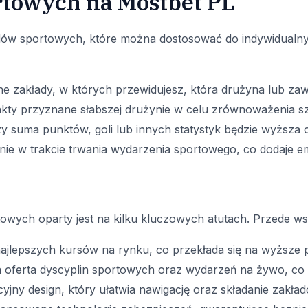
rtowych na Mostbet PL
dów sportowych, które można dostosować do indywidualny
yjne zakłady, w których przewidujesz, która drużyna lub z
ty przyznane słabszej drużynie w celu zrównoważenia s
 suma punktów, goli lub innych statystyk będzie wyższa c
ie w trakcie trwania wydarzenia sportowego, co dodaje emo
owych oparty jest na kilku kluczowych atutach. Przede w
najlepszych kursów na rynku, co przekłada się na wyższe 
oferta dyscyplin sportowych oraz wydarzeń na żywo, co sp
icyjny design, który ułatwia nawigację oraz składanie zakła