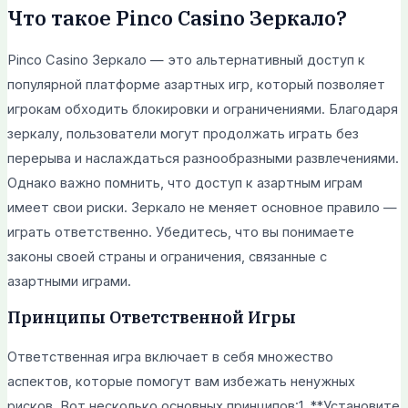
Что такое Pinco Casino Зеркало?
Pinco Casino Зеркало — это альтернативный доступ к
популярной платформе азартных игр, который позволяет
игрокам обходить блокировки и ограничениями. Благодаря
зеркалу, пользователи могут продолжать играть без
перерыва и наслаждаться разнообразными развлечениями.
Однако важно помнить, что доступ к азартным играм
имеет свои риски. Зеркало не меняет основное правило —
играть ответственно. Убедитесь, что вы понимаете
законы своей страны и ограничения, связанные с
азартными играми.
Принципы Ответственной Игры
Ответственная игра включает в себя множество
аспектов, которые помогут вам избежать ненужных
рисков. Вот несколько основных принципов:1. **Установите