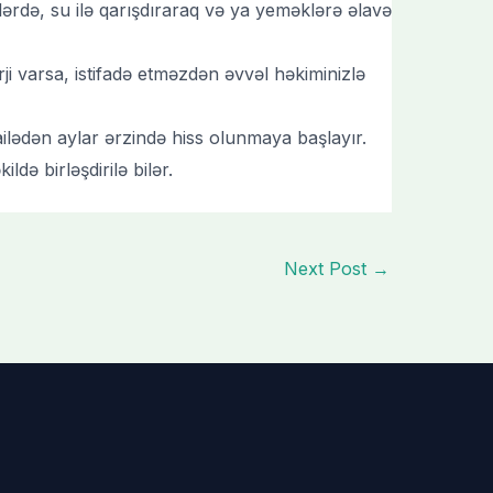
’lərdə, su ilə qarışdıraraq və ya yeməklərə əlavə
ji varsa, istifadə etməzdən əvvəl həkiminizlə
ailədən aylar ərzində hiss olunmaya başlayır.
ldə birləşdirilə bilər.
Next Post
→