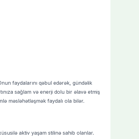
 Onun faydalarını qəbul edərək, gündəlik
tınıza sağlam və enerji dolu bir əlavə etmiş
mlə məsləhətləşmək faydalı ola bilər.
susilə aktiv yaşam stilinə sahib olanlar.