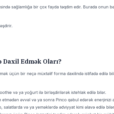
əsində sağlamlığa bir çox fayda təqdim edir. Burada onun bəz
şdirir.
 Daxil Edmək Oları?
rmək üçün bir neçə müxtəlif forma daxilində istifadə edilə bil
thie və ya yoğurt ilə birləşdirilərək istehlak edilə bilər.
etmədən əvvəl və ya sonra Pinco qəbul edərək enerjinizi ar
, salatlarda və ya yeməklərdə ədviyyat kimi əlavə edilə bilər