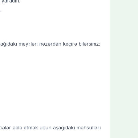
 yaradın.
.
ğıdakı meyrləri nəzərdən keçirə bilərsiniz:
ticələr əldə etmək üçün aşağıdakı məhsulları