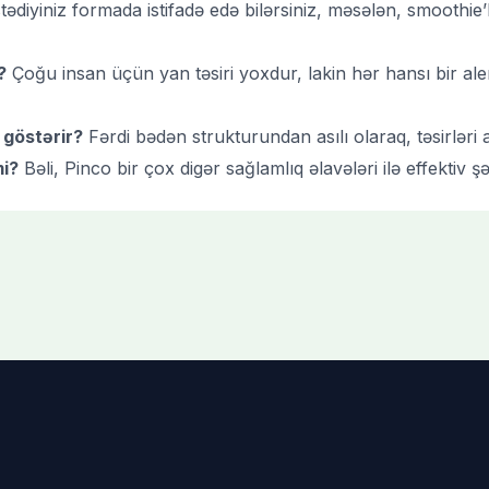
tədiyiniz formada istifadə edə bilərsiniz, məsələn, smoothie
?
Çoğu insan üçün yan təsiri yoxdur, lakin hər hansı bir aler
 göstərir?
Fərdi bədən strukturundan asılı olaraq, təsirləri 
mi?
Bəli, Pinco bir çox digər sağlamlıq əlavələri ilə effektiv şəki