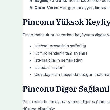
Bağlılıq Yaratma:
Sosial tədbirlərdə dost
Qərar Verin:
Hər gün müəyyən bir saatda 
Pinconu Yüksək Keyfiy
Pinco məhsulunu seçərkən keyfiyyətə diqqət yet
İstehsal prosesinin şəffaflığı
Komponentlərin tam siyahısı
İstehsalçıların sertifikatları
İstifadəçi rəyləri
Qida dəyərləri haqqında düzgün məluma
Pinconu Digər Sağlamlı
Pinco istifadə etməyiniz zamanı digər sağlamlıq
düşüne bilərsiniz: