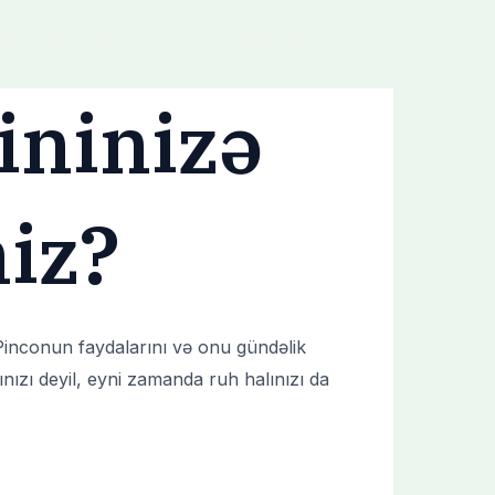
om
Meet the Crew
Testimonials
ininizə
niz?
 Pinconun faydalarını və onu gündəlik
nızı deyil, eyni zamanda ruh halınızı da