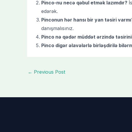
Pinco-nu necə qəbul etmək lazımdır?
İs
edərək.
Pinconun hər hansı bir yan təsiri varmı
danışmalısınız.
Pinco nə qədər müddət ərzində təsirini
Pinco digər əlavələrlə birləşdirilə bilər
←
Previous Post