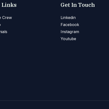
 Links
Get In Touch
e Crew
Linkedin
o
Facebook
ials
Instagram
Youtube