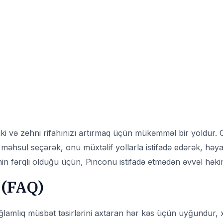
iziki və zehni rifahınızı artırmaq üçün mükəmməl bir yoldur.
r məhsul seçərək, onu müxtəlif yollarla istifadə edərək, həya
nin fərqli olduğu üçün, Pinconu istifadə etmədən əvvəl həki
 (FAQ)
lamlıq müsbət təsirlərini axtaran hər kəs üçün uyğundur, xü