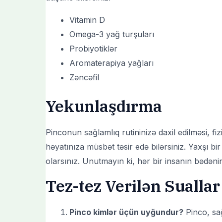
Vitamin D
Omega-3 yağ turşuları
Probiyotiklər
Aromaterapiya yağları
Zəncəfil
Yekunlaşdırma
Pinconun sağlamlıq rutininizə daxil edilməsi, f
həyatınıza müsbət təsir edə bilərsiniz. Yaxşı bi
olarsınız. Unutmayın ki, hər bir insanın bədəni
Tez-tez Verilən Suallar
Pinco kimlər üçün uyğundur?
Pinco, sağ