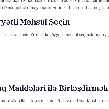
larınız üçün Pinco ləzzətini təqdim edərək müsbət bir mühit
Pinco qəbul etməyə qərar verin ki, bu, rutin halına gəlsin
yətli Məhsul Seçin
irmək vacibdir. Yüksək keyfiyyətli məhsul seçmək üçün aşa
t
q Maddələri ilə Birləşdirmək
 məhsulları ilə birləşdirmək də effektiv ola bilər. Müsbət nə