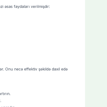
i əsas faydaları verilmişdir:
ər. Onu necə effektiv şəkildə daxil edə
tırın.
.