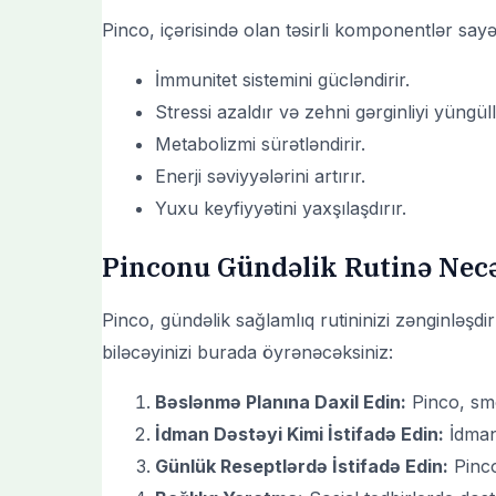
Pinco, içərisində olan təsirli komponentlər say
İmmunitet sistemini gücləndirir.
Stressi azaldır və zehni gərginliyi yüngüllə
Metabolizmi sürətləndirir.
Enerji səviyyələrini artırır.
Yuxu keyfiyyətini yaxşılaşdırır.
Pinconu Gündəlik Rutinə Necə
Pinco, gündəlik sağlamlıq rutininizi zənginləşdi
biləcəyinizi burada öyrənəcəksiniz:
Bəslənmə Planına Daxil Edin:
Pinco, smoo
İdman Dəstəyi Kimi İstifadə Edin:
İdman 
Günlük Reseptlərdə İstifadə Edin:
Pinco