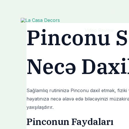
Skip
Post
Add Testimonial
to
navigation
content
Pinconu S
Video Review
Necə Daxil
Sağlamlıq rutininizə Pinconu daxil etmək, fizik
həyatınıza necə əlavə edə biləcəyinizi müzakirə
yaxşılaşdırır.
Pinconun Faydaları