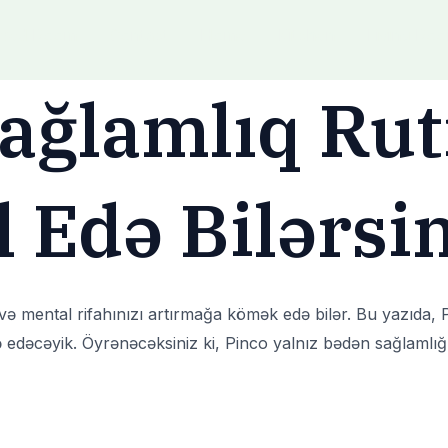
Bed Room
Contact
Home
Kitchen
Living Ro
ağlamlıq Rut
 Edə Bilərsi
i və mental rifahınızı artırmağa kömək edə bilər. Bu yazıda,
 edəcəyik. Öyrənəcəksiniz ki, Pinco yalnız bədən sağlamlığı