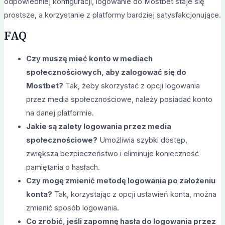
odpowiedniej konfiguracji, logowanie do Mostbet staje się
prostsze, a korzystanie z platformy bardziej satysfakcjonujące.
FAQ
Czy muszę mieć konto w mediach
społecznościowych, aby zalogować się do
Mostbet?
Tak, żeby skorzystać z opcji logowania
przez media społecznościowe, należy posiadać konto
na danej platformie.
Jakie są zalety logowania przez media
społecznościowe?
Umożliwia szybki dostęp,
zwiększa bezpieczeństwo i eliminuje konieczność
pamiętania o hasłach.
Czy mogę zmienić metodę logowania po założeniu
konta?
Tak, korzystając z opcji ustawień konta, można
zmienić sposób logowania.
Co zrobić, jeśli zapomnę hasła do logowania przez