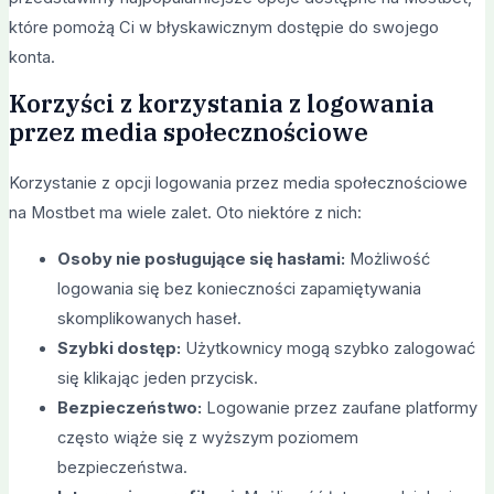
które pomożą Ci w błyskawicznym dostępie do swojego
konta.
Korzyści z korzystania z logowania
przez media społecznościowe
Korzystanie z opcji logowania przez media społecznościowe
na Mostbet ma wiele zalet. Oto niektóre z nich:
Osoby nie posługujące się hasłami:
Możliwość
logowania się bez konieczności zapamiętywania
skomplikowanych haseł.
Szybki dostęp:
Użytkownicy mogą szybko zalogować
się klikając jeden przycisk.
Bezpieczeństwo:
Logowanie przez zaufane platformy
często wiąże się z wyższym poziomem
bezpieczeństwa.