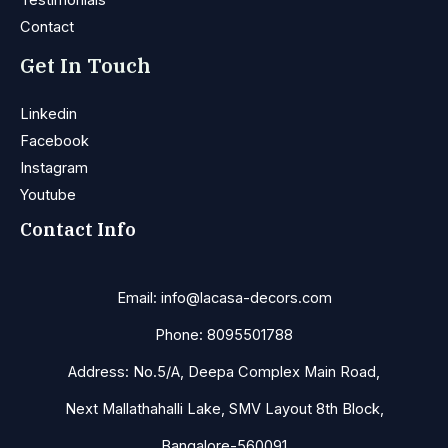
Testimonials
Contact
Get In Touch
Linkedin
Facebook
Instagram
Youtube
Contact Info
Email: info@lacasa-decors.com
Phone: 8095501788
Address: No.5/A, Deepa Complex Main Road,
Next Mallathahalli Lake, SMV Layout 8th Block,
Bangalore-560091