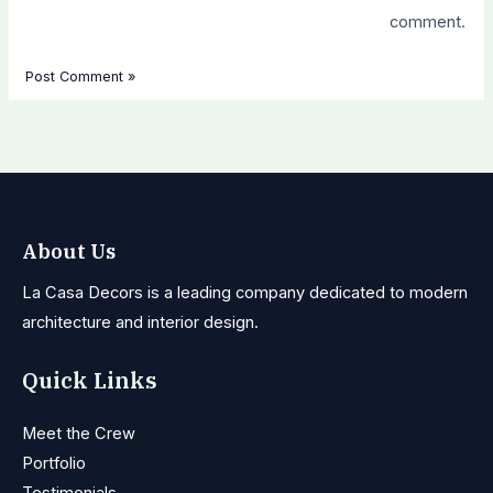
comment.
About Us
La Casa Decors is a leading company dedicated to modern
architecture and interior design.
Quick Links
Meet the Crew
Portfolio