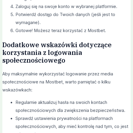
Zaloguj się na swoje konto w wybranej platformie.
Potwierdź dostęp do Twoich danych (jeśli jest to
wymagane).
Gotowe! Możesz teraz korzystać z Mostbet.
Dodatkowe wskazówki dotyczące
korzystania z logowania
społecznościowego
Aby maksymalnie wykorzystać logowanie przez media
społecznościowe na Mostbet, warto pamiętać o kilku
wskazówkach:
Regularnie aktualizuj hasła na swoich kontach
społecznościowych dla zwiększenia bezpieczeństwa.
Sprawdź ustawienia prywatności na platformach
społecznościowych, aby mieć kontrolę nad tym, co jest