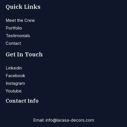
Quick Links
Meet the Crew
Portfolio
Testimonials
Contact
Get In Touch
Linkedin
Facebook
Instagram
Youtube
Contact Info
Email: info@lacasa-decors.com