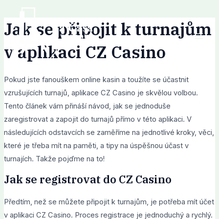
Skip
Post
Mai
to
navigation
Jak se připojit k turnajům
Men
content
v aplikaci CZ Casino
Pokud jste fanouškem online kasin a toužíte se účastnit
vzrušujících turnajů, aplikace CZ Casino je skvělou volbou.
Tento článek vám přináší návod, jak se jednoduše
zaregistrovat a zapojit do turnajů přímo v této aplikaci. V
následujících odstavcích se zaměříme na jednotlivé kroky, věci,
které je třeba mít na paměti, a tipy na úspěšnou účast v
turnajích. Takže pojďme na to!
Jak se registrovat do CZ Casino
Předtím, než se můžete připojit k turnajům, je potřeba mít účet
v aplikaci CZ Casino. Proces registrace je jednoduchý a rychlý.