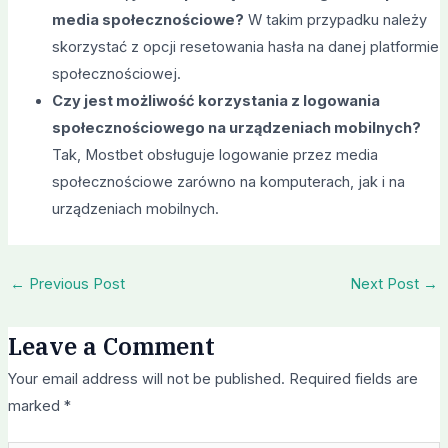
media społecznościowe?
W takim przypadku należy
skorzystać z opcji resetowania hasła na danej platformie
społecznościowej.
Czy jest możliwość korzystania z logowania
społecznościowego na urządzeniach mobilnych?
Tak, Mostbet obsługuje logowanie przez media
społecznościowe zarówno na komputerach, jak i na
urządzeniach mobilnych.
←
Previous Post
Next Post
→
Leave a Comment
Your email address will not be published.
Required fields are
marked
*