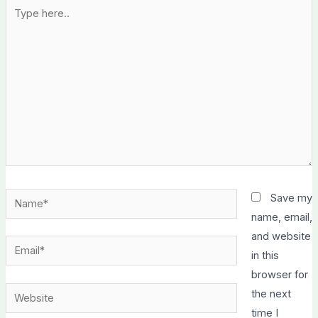
Type
here..
Name*
Save my
name, email,
and website
Email*
in this
browser for
Website
the next
time I