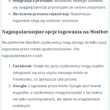
Integracja z profilami:
Możliwość łatwego dzielenia
się osiągnięciami lub promocjami ze swoimi znajomymi.
Skrócenie procesu rejestracji:
Rejestracja i
logowanie stają się szybsze i prostsze.
Najpopularniejsze opcje logowania na Mostbet
Na platformie Mostbet użytkownicy mają dostęp do kilku opcji
logowania przez media społecznościowe. Oto
najpopularniejsze z nich:
Facebook:
Dzięki tej opcji użytkownicy mogą szybko
zalogować się przy użyciu swojego konta na
Facebooku, co upraszcza cały proces.
Google:
Logowanie przez konto Google jest równie
wygodne, a użytkownicy mogą korzystać z tej funkcji
nie tylko na komputerach, ale także na urządzeniach
mobilnych.