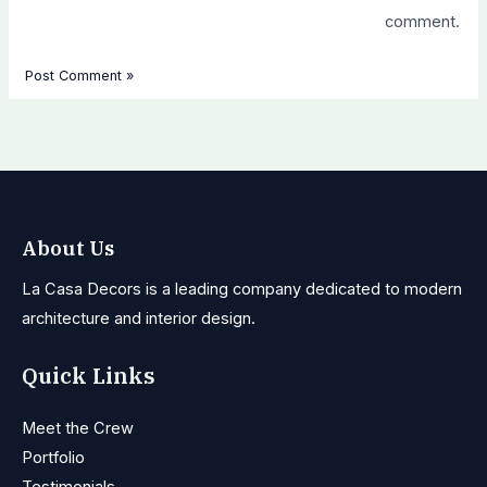
comment.
About Us
La Casa Decors is a leading company dedicated to modern
architecture and interior design.
Quick Links
Meet the Crew
Portfolio