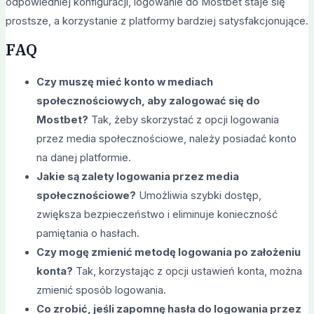
odpowiedniej konfiguracji, logowanie do Mostbet staje się
prostsze, a korzystanie z platformy bardziej satysfakcjonujące.
FAQ
Czy muszę mieć konto w mediach
społecznościowych, aby zalogować się do
Mostbet?
Tak, żeby skorzystać z opcji logowania
przez media społecznościowe, należy posiadać konto
na danej platformie.
Jakie są zalety logowania przez media
społecznościowe?
Umożliwia szybki dostęp,
zwiększa bezpieczeństwo i eliminuje konieczność
pamiętania o hasłach.
Czy mogę zmienić metodę logowania po założeniu
konta?
Tak, korzystając z opcji ustawień konta, można
zmienić sposób logowania.
Co zrobić, jeśli zapomnę hasła do logowania przez