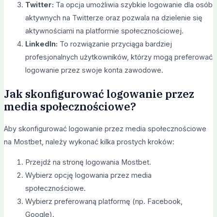
Twitter:
Ta opcja umożliwia szybkie logowanie dla osób
aktywnych na Twitterze oraz pozwala na dzielenie się
aktywnościami na platformie społecznościowej.
LinkedIn:
To rozwiązanie przyciąga bardziej
profesjonalnych użytkowników, którzy mogą preferować
logowanie przez swoje konta zawodowe.
Jak skonfigurować logowanie przez
media społecznościowe?
Aby skonfigurować logowanie przez media społecznościowe
na Mostbet, należy wykonać kilka prostych kroków:
Przejdź na stronę logowania Mostbet.
Wybierz opcję logowania przez media
społecznościowe.
Wybierz preferowaną platformę (np. Facebook,
Google).