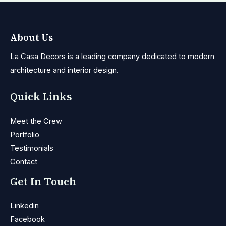
About Us
La Casa Decors is a leading company dedicated to modern
architecture and interior design.
Quick Links
Meet the Crew
Portfolio
Testimonials
Contact
Get In Touch
Linkedin
Facebook