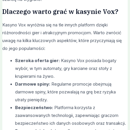
Dlaczego warto grać w kasynie Vox?
Kasyno Vox wyróżnia się na tle innych platform dzięki
różnorodności gier i atrakcyjnym promocjom. Warto zwrócić
uwagę na kilka kluczowych aspektów, które przyczyniają się
do jego popularności:
Szeroka oferta gier:
Kasyno Vox posiada bogaty
wybór, w tym automaty, gry karciane oraz stoły z
krupierami na żywo.
Darmowe spiny:
Regularne promocje obejmują
darmowe spiny, które pozwalają na grę bez ryzyka
utraty pieniędzy.
Bezpieczeństwo:
Platforma korzysta z
zaawansowanych technologii, zapewniając graczom
bezpieczeństwo ich danych osobowych oraz transakcji.