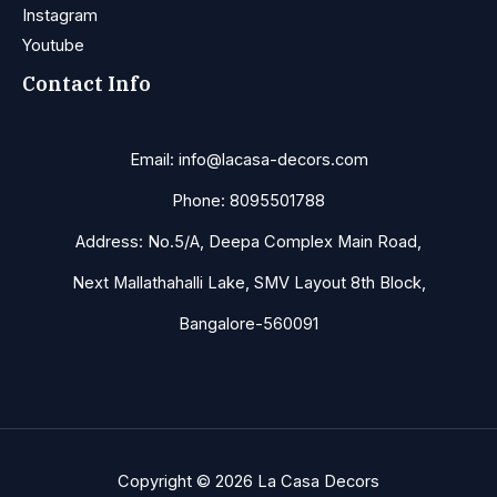
Instagram
Youtube
Contact Info
Email: info@lacasa-decors.com
Phone: 8095501788
Address: No.5/A, Deepa Complex Main Road,
Next Mallathahalli Lake, SMV Layout 8th Block,
Bangalore-560091
Copyright © 2026 La Casa Decors