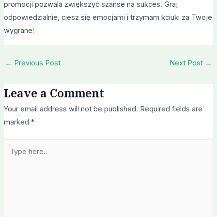
promocji pozwala zwiększyć szanse na sukces. Graj
odpowiedzialnie, ciesz się emocjami i trzymam kciuki za Twoje
wygrane!
←
Previous Post
Next Post
→
Leave a Comment
Your email address will not be published.
Required fields are
marked
*
Type
here..