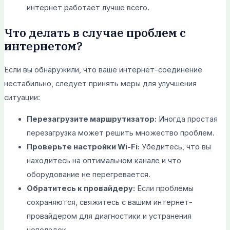
интернет работает лучше всего.
Что делать в случае проблем с
интернетом?
Если вы обнаружили, что ваше интернет-соединение
нестабильно, следует принять меры для улучшения
ситуации:
Перезагрузите маршрутизатор:
Иногда простая
перезагрузка может решить множество проблем.
Проверьте настройки Wi-Fi:
Убедитесь, что вы
находитесь на оптимальном канале и что
оборудование не перегревается.
Обратитесь к провайдеру:
Если проблемы
сохраняются, свяжитесь с вашим интернет-
провайдером для диагностики и устранения
неполадок.