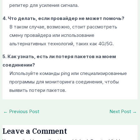
репитер для усиления сигнала.
4. Что делать, если провайдер не может помочь?
В таком случае, возможно, стоит рассмотреть
смену провайдера или использование
альтернативных технологий, таких как 4G/5G.
5. Как узнать, есть ли потеря пакетов на моем
соединении?
Используйте команды ping или специализированные
программы для мониторинга соединения, чтобы
выявить потери пакетов.
←
Previous Post
Next Post
→
Leave a Comment