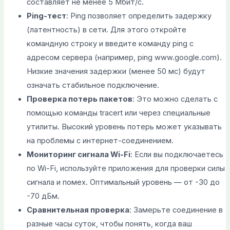
составляет не менее 5 Мбит/с.
Ping-тест
: Ping позволяет определить задержку
(латентность) в сети. Для этого откройте
командную строку и введите команду ping с
адресом сервера (например, ping www.google.com).
Низкие значения задержки (менее 50 мс) будут
означать стабильное подключение.
Проверка потерь пакетов
: Это можно сделать с
помощью команды tracert или через специальные
утилиты. Высокий уровень потерь может указывать
на проблемы с интернет-соединением.
Мониторинг сигнала Wi-Fi
: Если вы подключаетесь
по Wi-Fi, используйте приложения для проверки силы
сигнала и помех. Оптимальный уровень — от -30 до
-70 дБм.
Сравнительная проверка
: Замерьте соединение в
разные часы суток, чтобы понять, когда ваш