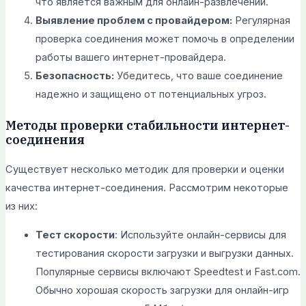
что является важным для онлайн-развлечений.
Выявление проблем с провайдером:
Регулярная
проверка соединения может помочь в определении
работы вашего интернет-провайдера.
Безопасность:
Убедитесь, что ваше соединение
надежно и защищено от потенциальных угроз.
Методы проверки стабильности интернет-
соединения
Существует несколько методик для проверки и оценки
качества интернет-соединения. Рассмотрим некоторые
из них:
Тест скорости
: Используйте онлайн-сервисы для
тестирования скорости загрузки и выгрузки данных.
Популярные сервисы включают Speedtest и Fast.com.
Обычно хорошая скорость загрузки для онлайн-игр