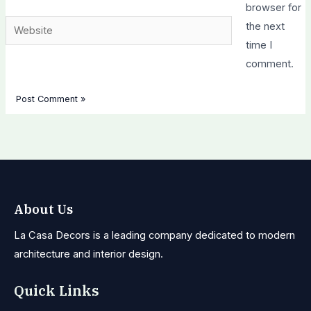
browser for
Website
the next
time I
comment.
About Us
La Casa Decors is a leading company dedicated to modern
architecture and interior design.
Quick Links