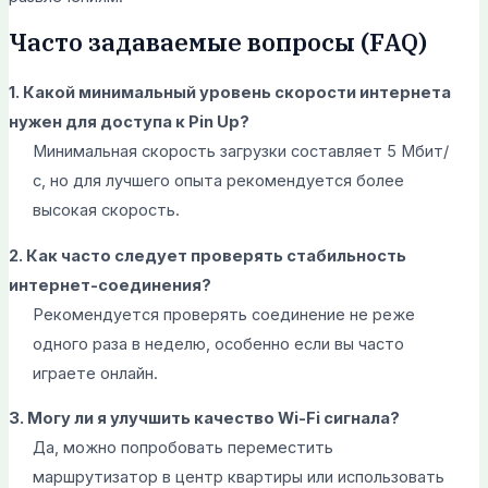
Часто задаваемые вопросы (FAQ)
1. Какой минимальный уровень скорости интернета
нужен для доступа к Pin Up?
Минимальная скорость загрузки составляет 5 Мбит/
с, но для лучшего опыта рекомендуется более
высокая скорость.
2. Как часто следует проверять стабильность
интернет-соединения?
Рекомендуется проверять соединение не реже
одного раза в неделю, особенно если вы часто
играете онлайн.
3. Могу ли я улучшить качество Wi-Fi сигнала?
Да, можно попробовать переместить
маршрутизатор в центр квартиры или использовать