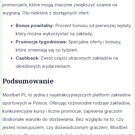
promocjami, które mogą znacznie zwiększyć szanse na
wygraną. Oto niektóre z dostępnych ofert:
Bonus powitalny:
Procent bonusu od pierwszej wpłaty,
który można wykorzystać na zakłady.
Promocje tygodniowe:
Specjalne oferty i bonusy,
które zmieniają się co tydzień.
Cashback:
Zwrot części utraconych zakładów na
określonych wydarzeniach.
Podsumowanie
Mostbet PL to jedna z najatrakcyjniejszych platform zakładów
sportowych w Polsce. Oferując różnorodne rodzaje zakładów,
konkurencyjne kursy i liczne promocje, zapewnia graczom
doskonałe warunki do obstawiania. Bez względu na to, czy
jesteś nowicjuszem, czy doświadczonym graczem, Mostbet