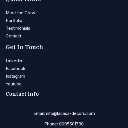
Meet the Crew
Portfolio
Testimonials
Contact
Get In Touch
Linkedin
Facebook
Instagram
Youtube
Contact Info
Email: info@lacasa-decors.com
Phone: 8095501788