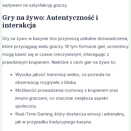
wpływem na satysfakcję graczy.
Gry na żywo: Autentyczność i
interakcja
Gry na żywo w kasynie Vox przynoszą unikalne doświadczenia,
które przyciągają wielu graczy. W tym formacie gier, uczestnicy
mogą bawić się w czasie rzeczywistym, interagując z
prawdziwym krupierem. Niektóre z cech gier na żywo to:
Wysoka jakość transmisji wideo, co pozwala na
obserwację rozgrywki z bliska.
Możliwość prowadzenia rozmowy z krupierem oraz
innymi graczami, co znacznie zwiększa aspekt
społeczny.
Real-Time Gaming, który dostarcza emocji i adrenaliny,
jak w przypadku tradycyjnego kasyna.