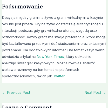
Podsumowanie
Decyzja między grami na żywo a grami wirtualnymi w kasynie
Vox nie jest prosta. Gry na żywo dostarczają autentyczności i
interakcji, podczas gdy gry wirtualne oferują wygodę oraz
różnorodność. Każdy gracz ma swoje preferencje, które mogą
być kształtowane przeszłymi doświadczeniami oraz aktualnymi
potrzebami. Dla dodatkowych informacji na temat kasyn warto
odwiedzić artykuł na
New York Times
, który dokładnie
analizuje świat gier kasynowych. Można również znaleźć
ciekawe rozmowy na ten temat na platformach
społecznościowych, takich jak
Twitter
.
←
Previous Post
Next Post
→
Leave a Comment