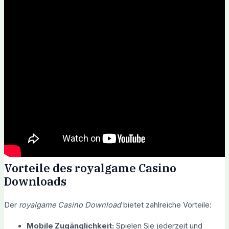
Vorteile des royalgame Casino
Downloads
Der
royalgame Casino Download
bietet zahlreiche Vorteile:
Mobile Zugänglichkeit:
Spielen Sie jederzeit und