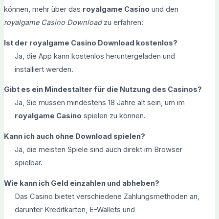
können, mehr über das
royalgame Casino
und den
royalgame Casino Download
zu erfahren:
Ist der royalgame Casino Download kostenlos?
Ja, die App kann kostenlos heruntergeladen und
installiert werden.
Gibt es ein Mindestalter für die Nutzung des Casinos?
Ja, Sie müssen mindestens 18 Jahre alt sein, um im
royalgame Casino
spielen zu können.
Kann ich auch ohne Download spielen?
Ja, die meisten Spiele sind auch direkt im Browser
spielbar.
Wie kann ich Geld einzahlen und abheben?
Das Casino bietet verschiedene Zahlungsmethoden an,
darunter Kreditkarten, E-Wallets und