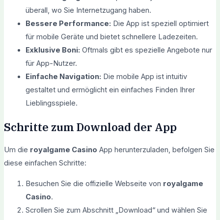
überall, wo Sie Internetzugang haben.
Bessere Performance:
Die App ist speziell optimiert
für mobile Geräte und bietet schnellere Ladezeiten.
Exklusive Boni:
Oftmals gibt es spezielle Angebote nur
für App-Nutzer.
Einfache Navigation:
Die mobile App ist intuitiv
gestaltet und ermöglicht ein einfaches Finden Ihrer
Lieblingsspiele.
Schritte zum Download der App
Um die
royalgame Casino
App herunterzuladen, befolgen Sie
diese einfachen Schritte:
Besuchen Sie die offizielle Webseite von
royalgame
Casino
.
Scrollen Sie zum Abschnitt „Download“ und wählen Sie