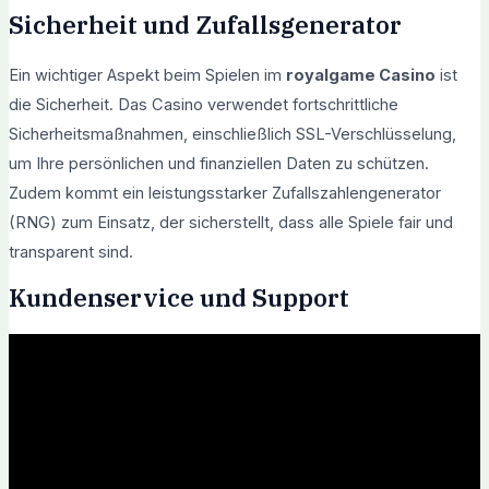
Sicherheit und Zufalls­generator
Ein wichtiger Aspekt beim Spielen im
royalgame Casino
ist
die Sicherheit. Das Casino verwendet fortschrittliche
Sicherheitsmaßnahmen, einschließlich SSL-Verschlüsselung,
um Ihre persönlichen und finanziellen Daten zu schützen.
Zudem kommt ein leistungsstarker Zufallszahlengenerator
(RNG) zum Einsatz, der sicherstellt, dass alle Spiele fair und
transparent sind.
Kundenservice und Support