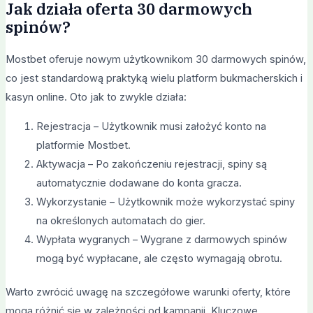
Jak działa oferta 30 darmowych
spinów?
Mostbet oferuje nowym użytkownikom 30 darmowych spinów,
co jest standardową praktyką wielu platform bukmacherskich i
kasyn online. Oto jak to zwykle działa:
Rejestracja – Użytkownik musi założyć konto na
platformie Mostbet.
Aktywacja – Po zakończeniu rejestracji, spiny są
automatycznie dodawane do konta gracza.
Wykorzystanie – Użytkownik może wykorzystać spiny
na określonych automatach do gier.
Wypłata wygranych – Wygrane z darmowych spinów
mogą być wypłacane, ale często wymagają obrotu.
Warto zwrócić uwagę na szczegółowe warunki oferty, które
mogą różnić się w zależności od kampanii. Kluczowe