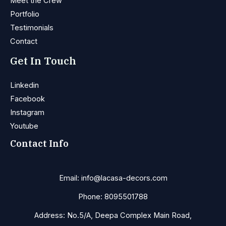
Meet the Crew
Portfolio
Testimonials
Contact
Get In Touch
Linkedin
Facebook
Instagram
Youtube
Contact Info
Email: info@lacasa-decors.com
Phone: 8095501788
Address: No.5/A, Deepa Complex Main Road,