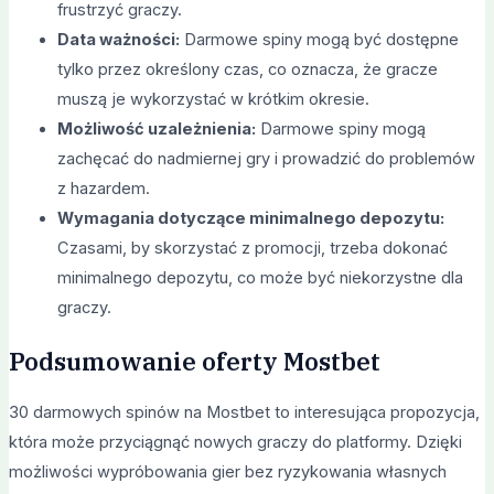
frustrzyć graczy.
Data ważności:
Darmowe spiny mogą być dostępne
tylko przez określony czas, co oznacza, że gracze
muszą je wykorzystać w krótkim okresie.
Możliwość uzależnienia:
Darmowe spiny mogą
zachęcać do nadmiernej gry i prowadzić do problemów
z hazardem.
Wymagania dotyczące minimalnego depozytu:
Czasami, by skorzystać z promocji, trzeba dokonać
minimalnego depozytu, co może być niekorzystne dla
graczy.
Podsumowanie oferty Mostbet
30 darmowych spinów na Mostbet to interesująca propozycja,
która może przyciągnąć nowych graczy do platformy. Dzięki
możliwości wypróbowania gier bez ryzykowania własnych