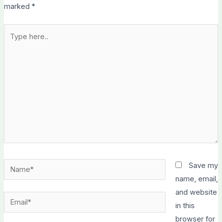
marked
*
Type
here..
Name*
Save my
name, email,
and website
Email*
in this
browser for