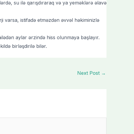
’lərdə, su ilə qarışdıraraq və ya yeməklərə əlavə
ji varsa, istifadə etməzdən əvvəl həkiminizlə
ailədən aylar ərzində hiss olunmaya başlayır.
ldə birləşdirilə bilər.
Next Post
→