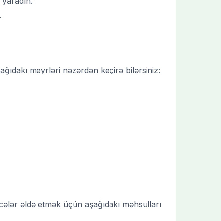
 yaradın.
.
ğıdakı meyrləri nəzərdən keçirə bilərsiniz:
ticələr əldə etmək üçün aşağıdakı məhsulları