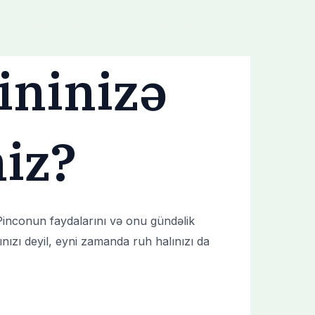
om
Meet the Crew
Testimonials
ininizə
niz?
 Pinconun faydalarını və onu gündəlik
nızı deyil, eyni zamanda ruh halınızı da