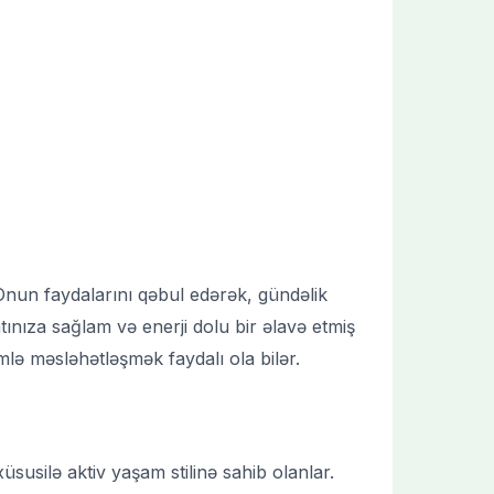
 Onun faydalarını qəbul edərək, gündəlik
tınıza sağlam və enerji dolu bir əlavə etmiş
mlə məsləhətləşmək faydalı ola bilər.
susilə aktiv yaşam stilinə sahib olanlar.