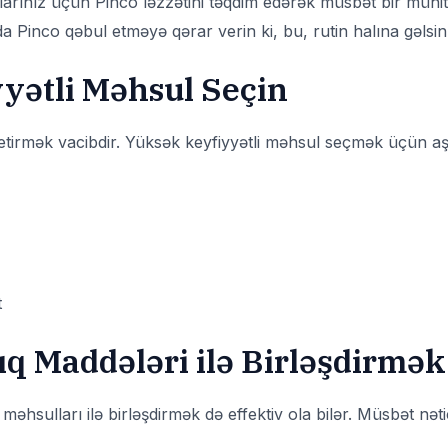
larınız üçün Pinco ləzzətini təqdim edərək müsbət bir mühit
Pinco qəbul etməyə qərar verin ki, bu, rutin halına gəlsin
yətli Məhsul Seçin
irmək vacibdir. Yüksək keyfiyyətli məhsul seçmək üçün aşa
t
q Maddələri ilə Birləşdirmək
 məhsulları ilə birləşdirmək də effektiv ola bilər. Müsbət nə