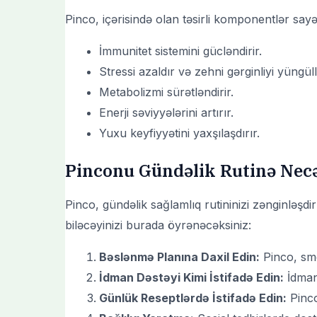
Pinco, içərisində olan təsirli komponentlər say
İmmunitet sistemini gücləndirir.
Stressi azaldır və zehni gərginliyi yüngüllə
Metabolizmi sürətləndirir.
Enerji səviyyələrini artırır.
Yuxu keyfiyyətini yaxşılaşdırır.
Pinconu Gündəlik Rutinə Necə
Pinco, gündəlik sağlamlıq rutininizi zənginləşdi
biləcəyinizi burada öyrənəcəksiniz:
Bəslənmə Planına Daxil Edin:
Pinco, smoo
İdman Dəstəyi Kimi İstifadə Edin:
İdman 
Günlük Reseptlərdə İstifadə Edin:
Pinco