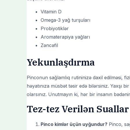
Vitamin D
Omega-3 yağ turşuları
Probiyotiklər
Aromaterapiya yağları
Zəncəfil
Yekunlaşdırma
Pinconun sağlamlıq rutininizə daxil edilməsi, f
həyatınıza müsbət təsir edə bilərsiniz. Yaxşı bi
olarsınız. Unutmayın ki, hər bir insanın bədəni
Tez-tez Verilən Suallar
Pinco kimlər üçün uyğundur?
Pinco, sağ