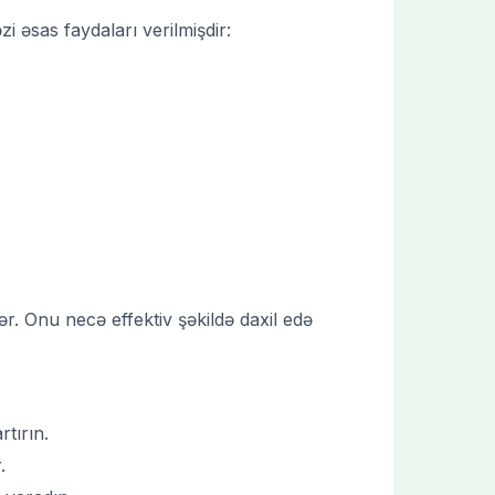
i əsas faydaları verilmişdir:
ər. Onu necə effektiv şəkildə daxil edə
tırın.
.