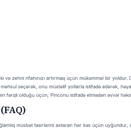
iziki və zehni rifahınızı artırmaq üçün mükəmməl bir yoldur.
r məhsul seçərək, onu müxtəlif yollarla istifadə edərək, həya
nin fərqli olduğu üçün, Pinconu istifadə etmədən əvvəl həki
 (FAQ)
lamlıq müsbət təsirlərini axtaran hər kəs üçün uyğundur, xü