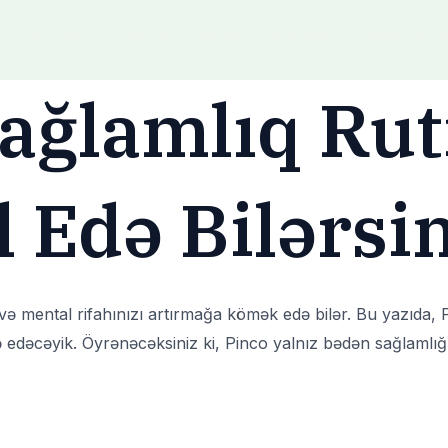
Bed Room
Contact
Home
Kitchen
Living Ro
ağlamlıq Rut
 Edə Bilərsi
i və mental rifahınızı artırmağa kömək edə bilər. Bu yazıda,
 edəcəyik. Öyrənəcəksiniz ki, Pinco yalnız bədən sağlamlığı