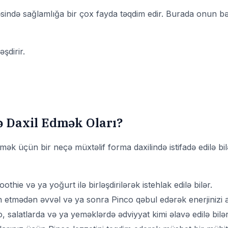
əsində sağlamlığa bir çox fayda təqdim edir. Burada onun bəz
şdirir.
 Daxil Edmək Oları?
rmək üçün bir neçə müxtəlif forma daxilində istifadə edilə bil
thie və ya yoğurt ilə birləşdirilərək istehlak edilə bilər.
etmədən əvvəl və ya sonra Pinco qəbul edərək enerjinizi ar
, salatlarda və ya yeməklərdə ədviyyat kimi əlavə edilə bilər