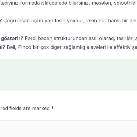
tədiyiniz formada istifadə edə bilərsiniz, məsələn, smoothie
?
Çoğu insan üçün yan təsiri yoxdur, lakin hər hansı bir aler
 göstərir?
Fərdi bədən strukturundan asılı olaraq, təsirləri 
mi?
Bəli, Pinco bir çox digər sağlamlıq əlavələri ilə effektiv şəki
red fields are marked
*