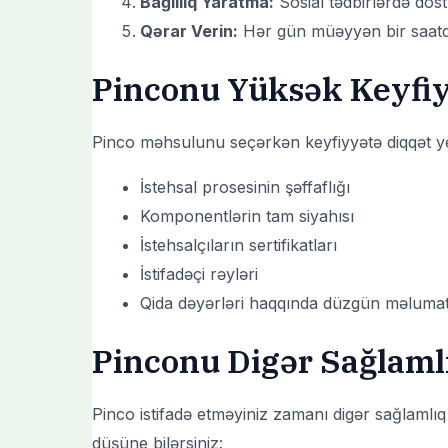
Bağlılıq Yaratma:
Sosial tədbirlərdə dost
Qərar Verin:
Hər gün müəyyən bir saatda 
Pinconu Yüksək Keyfiy
Pinco məhsulunu seçərkən keyfiyyətə diqqət yet
İstehsal prosesinin şəffaflığı
Komponentlərin tam siyahısı
İstehsalçıların sertifikatları
İstifadəçi rəyləri
Qida dəyərləri haqqında düzgün məluma
Pinconu Digər Sağlamlı
Pinco istifadə etməyiniz zamanı digər sağlamlıq
düşüne bilərsiniz: