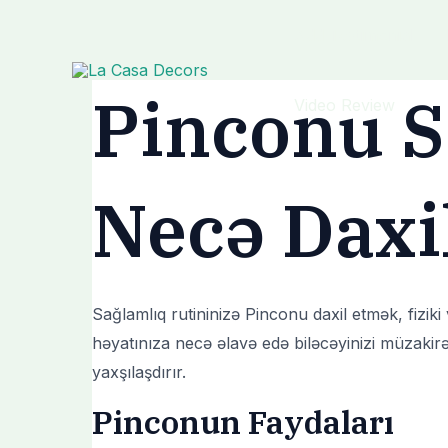
Skip
Post
Add Testimonial
to
navigation
content
Pinconu S
Video Review
Necə Daxil
Sağlamlıq rutininizə Pinconu daxil etmək, fizik
həyatınıza necə əlavə edə biləcəyinizi müzakirə
yaxşılaşdırır.
Pinconun Faydaları