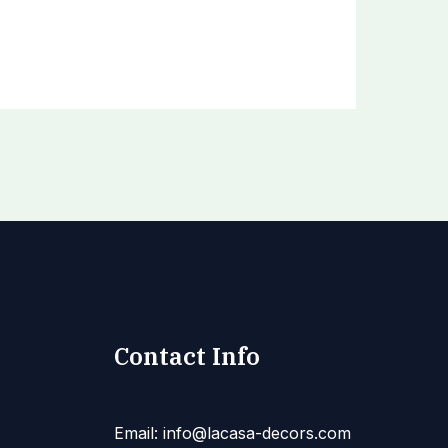
Contact Info
Email: info@lacasa-decors.com