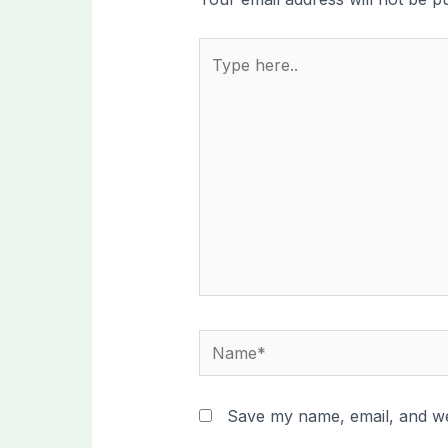
Type
here..
Name*
Save my name, email, and web