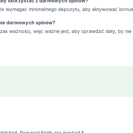
 aby skorzystać z darmowych spinów?
oże wymagać minimalnego depozytu, aby aktywować bonus,
nie darmowych spinów?
as ważności, więc ważne jest, aby sprawdzić daty, by nie 
ublished.
Required fields are marked
*