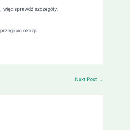
 więc sprawdź szczegóły.
przegapić okazji.
Next Post
→