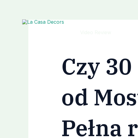
Skip
Post
Add Testimonial
Bed
to
navigation
content
Video Review
Czy 30
od Most
Pełna 