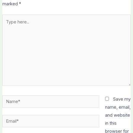
marked
*
Type
here..
Name*
Save my
name, email,
and website
Email*
in this
browser for