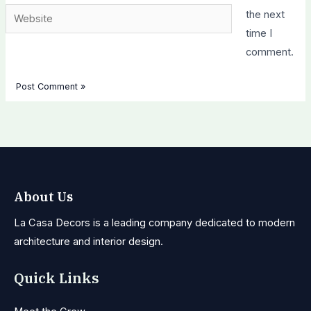
Website
the next
time I
comment.
About Us
La Casa Decors is a leading company dedicated to modern
architecture and interior design.
Quick Links