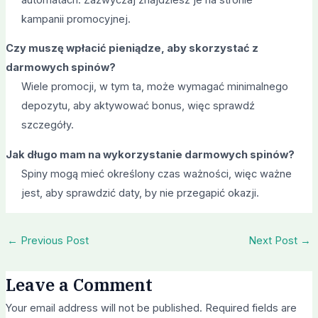
kampanii promocyjnej.
Czy muszę wpłacić pieniądze, aby skorzystać z
darmowych spinów?
Wiele promocji, w tym ta, może wymagać minimalnego
depozytu, aby aktywować bonus, więc sprawdź
szczegóły.
Jak długo mam na wykorzystanie darmowych spinów?
Spiny mogą mieć określony czas ważności, więc ważne
jest, aby sprawdzić daty, by nie przegapić okazji.
←
Previous Post
Next Post
→
Leave a Comment
Your email address will not be published.
Required fields are