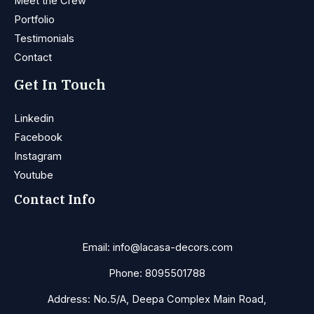
Meet the Crew
Portfolio
Testimonials
Contact
Get In Touch
Linkedin
Facebook
Instagram
Youtube
Contact Info
Email: info@lacasa-decors.com
Phone: 8095501788
Address: No.5/A, Deepa Complex Main Road,