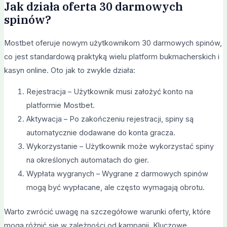
Jak działa oferta 30 darmowych
spinów?
Mostbet oferuje nowym użytkownikom 30 darmowych spinów,
co jest standardową praktyką wielu platform bukmacherskich i
kasyn online. Oto jak to zwykle działa:
Rejestracja – Użytkownik musi założyć konto na
platformie Mostbet.
Aktywacja – Po zakończeniu rejestracji, spiny są
automatycznie dodawane do konta gracza.
Wykorzystanie – Użytkownik może wykorzystać spiny
na określonych automatach do gier.
Wypłata wygranych – Wygrane z darmowych spinów
mogą być wypłacane, ale często wymagają obrotu.
Warto zwrócić uwagę na szczegółowe warunki oferty, które
mogą różnić się w zależności od kampanii. Kluczowe