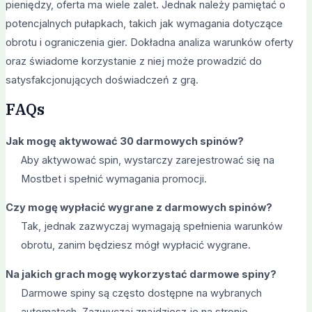
pieniędzy, oferta ma wiele zalet. Jednak należy pamiętać o
potencjalnych pułapkach, takich jak wymagania dotyczące
obrotu i ograniczenia gier. Dokładna analiza warunków oferty
oraz świadome korzystanie z niej może prowadzić do
satysfakcjonujących doświadczeń z grą.
FAQs
Jak mogę aktywować 30 darmowych spinów?
Aby aktywować spin, wystarczy zarejestrować się na
Mostbet i spełnić wymagania promocji.
Czy mogę wypłacić wygrane z darmowych spinów?
Tak, jednak zazwyczaj wymagają spełnienia warunków
obrotu, zanim będziesz mógł wypłacić wygrane.
Na jakich grach mogę wykorzystać darmowe spiny?
Darmowe spiny są często dostępne na wybranych
automatach. Zazwyczaj znajdziesz je na stronie