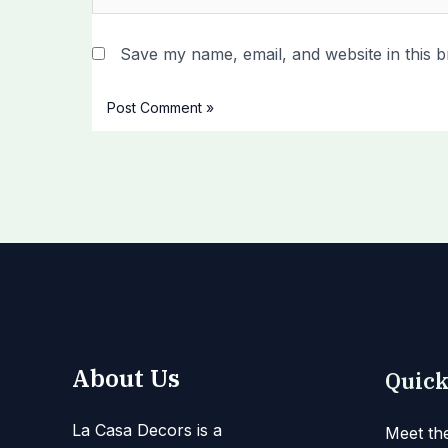
Save my name, email, and website in this b
About Us
Quick
La Casa Decors is a
Meet th