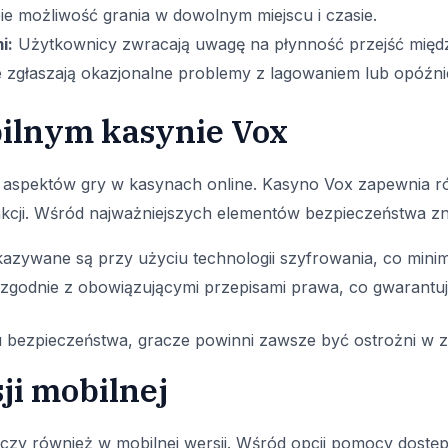
e możliwość grania w dowolnym miejscu i czasie.
i:
Użytkownicy zwracają uwagę na płynność przejść międz
 zgłaszają okazjonalne problemy z lagowaniem lub opóźni
ilnym kasynie Vox
h aspektów gry w kasynach online. Kasyno Vox zapewnia 
kcji. Wśród najważniejszych elementów bezpieczeństwa zna
azywane są przy użyciu technologii szyfrowania, co minim
zgodnie z obowiązującymi przepisami prawa, co gwarantuj
ezpieczeństwa, gracze powinni zawsze być ostrożni w za
ji mobilnej
czy również w mobilnej wersji. Wśród opcji pomocy dostę