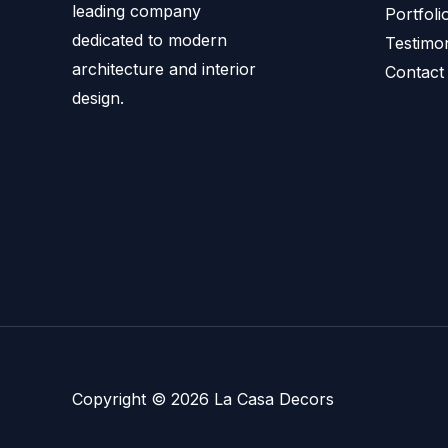
leading company
Portfoli
dedicated to modern
Testimon
architecture and interior
Contact
design.
Copyright © 2026 La Casa Decors