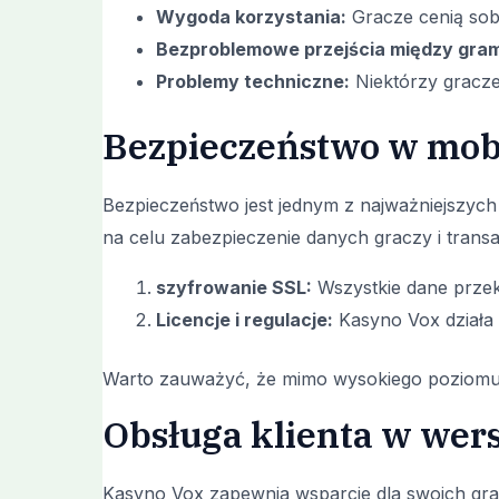
Wygoda korzystania:
Gracze cenią sobi
Bezproblemowe przejścia między gram
Problemy techniczne:
Niektórzy gracze
Bezpieczeństwo w mob
Bezpieczeństwo jest jednym z najważniejszyc
na celu zabezpieczenie danych graczy i transa
szyfrowanie SSL:
Wszystkie dane przek
Licencje i regulacje:
Kasyno Vox działa 
Warto zauważyć, że mimo wysokiego poziomu b
Obsługa klienta w wers
Kasyno Vox zapewnia wsparcie dla swoich gra