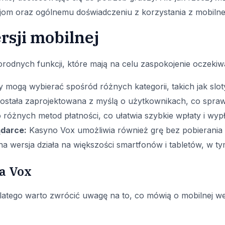
jom oraz ogólnemu doświadczeniu z korzystania z mobilnej
rsji mobilnej
rodnych funkcji, które mają na celu zaspokojenie oczekiwa
mogą wybierać spośród różnych kategorii, takich jak slot
ostała zaprojektowana z myślą o użytkownikach, co sprawi
różnych metod płatności, co ułatwia szybkie wpłaty i wypł
ądarce:
Kasyno Vox umożliwia również grę bez pobierania ap
a wersja działa na większości smartfonów i tabletów, w ty
a Vox
atego warto zwrócić uwagę na to, co mówią o mobilnej wers