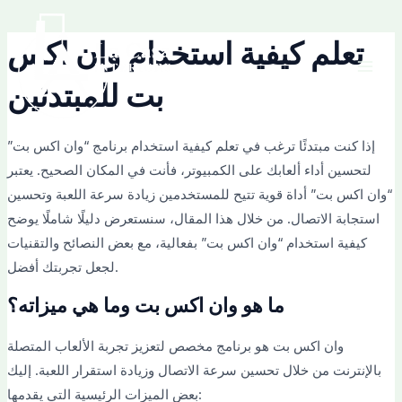
Skip
Post
Mai
to
navigation
تعلم كيفية استخدام وان اكس
Men
content
بت للمبتدئين
إذا كنت مبتدئًا ترغب في تعلم كيفية استخدام برنامج “وان اكس بت”
لتحسين أداء ألعابك على الكمبيوتر، فأنت في المكان الصحيح. يعتبر
“وان اكس بت” أداة قوية تتيح للمستخدمين زيادة سرعة اللعبة وتحسين
استجابة الاتصال. من خلال هذا المقال، سنستعرض دليلًا شاملًا يوضح
كيفية استخدام “وان اكس بت” بفعالية، مع بعض النصائح والتقنيات
لجعل تجربتك أفضل.
ما هو وان اكس بت وما هي ميزاته؟
وان اكس بت هو برنامج مخصص لتعزيز تجربة الألعاب المتصلة
بالإنترنت من خلال تحسين سرعة الاتصال وزيادة استقرار اللعبة. إليك
بعض الميزات الرئيسية التي يقدمها: