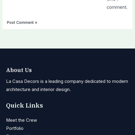
comment.
About Us
La Casa Decors is a leading company dedicated to modern
architecture and interior design.
Quick Links
Meet the Crew
Portfolio