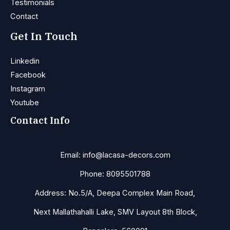
Testimonials
Contact
Get In Touch
Linkedin
Facebook
Instagram
Youtube
Contact Info
Email: info@lacasa-decors.com
Phone: 8095501788
Address: No.5/A, Deepa Complex Main Road,
Next Mallathahalli Lake, SMV Layout 8th Block,