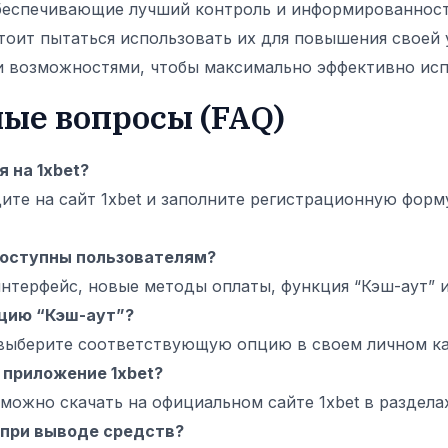
беспечивающие лучший контроль и информированност
тоит пытаться использовать их для повышения своей 
и возможностями, чтобы максимально эффективно исп
ые вопросы (FAQ)
 на 1xbet?
ите на сайт 1xbet и заполните регистрационную форм
доступны пользователям?
терфейс, новые методы оплаты, функция “Кэш-аут” и
цию “Кэш-аут”?
выберите соответствующую опцию в своем личном каб
 приложение 1xbet?
ожно скачать на официальном сайте 1xbet в раздела
 при выводе средств?