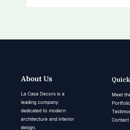
About Us
Quick
La Casa Decors is a
Meet th
leading company
Portfoli
dedicated to modern
Testimon
architecture and interior
Contact
design.