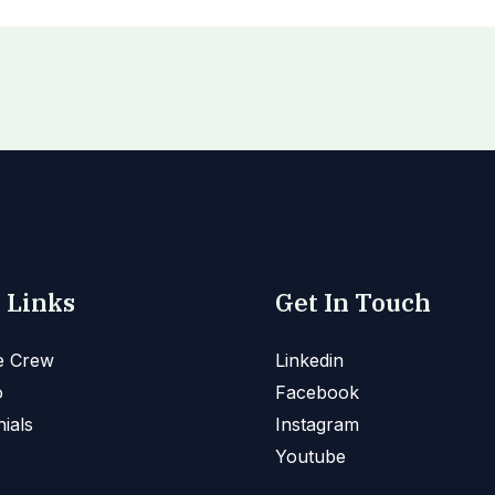
 Links
Get In Touch
e Crew
Linkedin
o
Facebook
ials
Instagram
Youtube