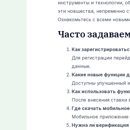
инструменты и технологии, о
эти новшества, непременно с
Ознакомьтесь с всеми новым
Часто задаваем
Как зарегистрироваться
Для регистрации перейд
данные.
Какие новые функции 
Доступны улучшенный ин
Как использовать функ
После внесения ставки 
Где скачать мобильное
Мобильное приложение м
Нужна ли верификация