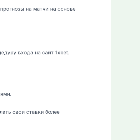
прогнозы на матчи на основе
дуру входа на сайт 1xbet.
ями.
лать свои ставки более