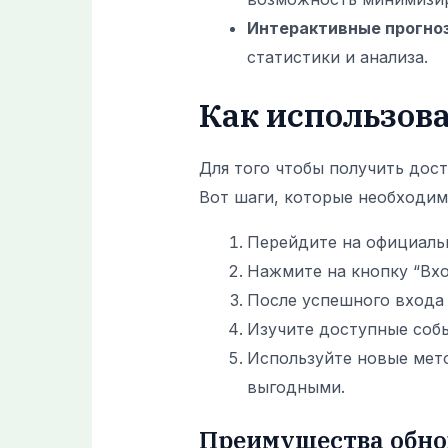
Интерактивные прогно
статистики и анализа.
Как использов
Для того чтобы получить дос
Вот шаги, которые необходим
Перейдите на официальн
Нажмите на кнопку “Вхо
После успешного входа
Изучите доступные собы
Используйте новые мето
выгодными.
Преимущества обно