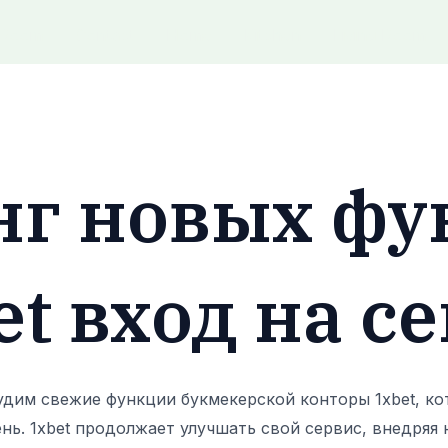
 Room
Contact
Home
Kitchen
Living Room
нг новых ф
et вход на с
удим свежие функции букмекерской конторы 1xbet, ко
нь. 1xbet продолжает улучшать свой сервис, внедряя