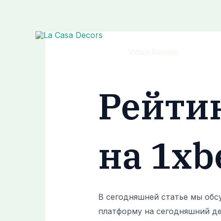
Skip
Post
Add Testimonial
Bed
to
navigation
content
Video Review
Рейти
на 1xb
В сегодняшней статье мы обс
платформу на сегодняшний де