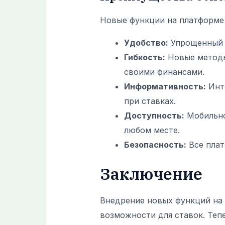
Новые функции на платформе 
Удобство:
Упрощенный и
Гибкость:
Новые методы
своими финансами.
Информативность:
Инте
при ставках.
Доступность:
Мобильно
любом месте.
Безопасность:
Все плат
Заключение
Внедрение новых функций на 
возможности для ставок. Тепе