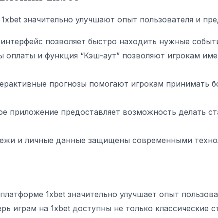
1xbet значительно улучшают опыт пользователя и пр
нтерфейс позволяет быстро находить нужные события
 оплаты и функция “Кэш-аут” позволяют игрокам име
рактивные прогнозы помогают игрокам принимать б
е приложение предоставляет возможность делать ста
ежи и личные данные защищены современными техно
платформе 1xbet значительно улучшает опыт пользова
рь играм на 1xbet доступны не только классические с