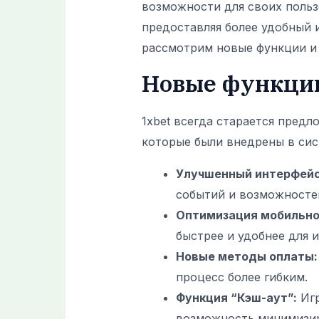
возможности для своих польз
предоставляя более удобный 
рассмотрим новые функции и 
Новые функции
1xbet всегда старается предл
которые были внедрены в сис
Улучшенный интерфейс
событий и возможностей
Оптимизация мобильно
быстрее и удобнее для 
Новые методы оплаты:
процесс более гибким.
Функция “Кэш-аут”:
Игр
возможность минимизир