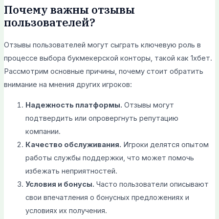
Почему важны отзывы
пользователей?
Отзывы пользователей могут сыграть ключевую роль в
процессе выбора букмекерской конторы, такой как 1хбет.
Рассмотрим основные причины, почему стоит обратить
внимание на мнения других игроков:
Надежность платформы.
Отзывы могут
подтвердить или опровергнуть репутацию
компании.
Качество обслуживания.
Игроки делятся опытом
работы службы поддержки, что может помочь
избежать неприятностей.
Условия и бонусы.
Часто пользователи описывают
свои впечатления о бонусных предложениях и
условиях их получения.