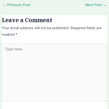
←
Previous Post
Next Post
→
Leave a Comment
Your email address will not be published.
Required fields are
marked
*
Type
here..