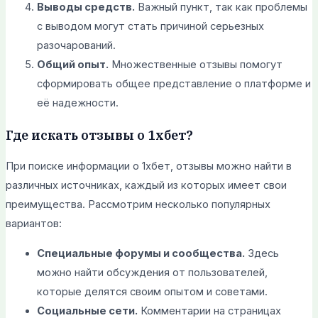
Выводы средств.
Важный пункт, так как проблемы
с выводом могут стать причиной серьезных
разочарований.
Общий опыт.
Множественные отзывы помогут
сформировать общее представление о платформе и
её надежности.
Где искать отзывы о 1хбет?
При поиске информации о 1хбет, отзывы можно найти в
различных источниках, каждый из которых имеет свои
преимущества. Рассмотрим несколько популярных
вариантов:
Специальные форумы и сообщества.
Здесь
можно найти обсуждения от пользователей,
которые делятся своим опытом и советами.
Социальные сети.
Комментарии на страницах