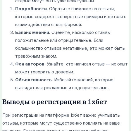
старые могут быть уже неактуальны.
Подробности.
Обратите внимание на отзывы,
которые содержат конкретные примеры и детали о
взаимодействии с платформой.
Баланс мнений.
Оцените, насколько отзывы
положительные или отрицательные. Если
большинство отзывов негативные, это может быть
тревожным знаком.
Фон авторов.
Узнайте, кто написал отзыв — их опыт
может говорить о доверии.
Объективность.
Избегайте мнений, которые
выглядят как рекламные и подозрительные.
Выводы о регистрации в 1хбет
При регистрации на платформе 1хбет важно учитывать
отзывы, которые могут существенно повлиять на ваше