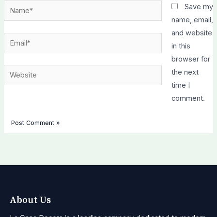
Name*
Save my
name, email,
and website
Email*
in this
browser for
Website
the next
time I
comment.
About Us