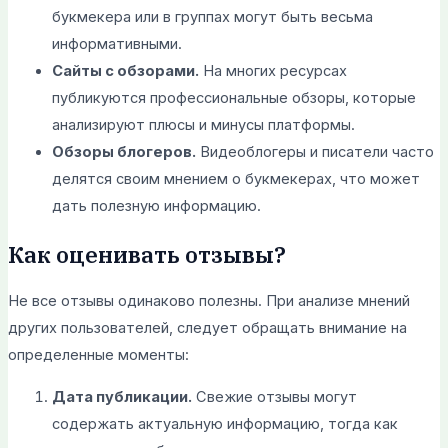
букмекера или в группах могут быть весьма
информативными.
Сайты с обзорами.
На многих ресурсах
публикуются профессиональные обзоры, которые
анализируют плюсы и минусы платформы.
Обзоры блогеров.
Видеоблогеры и писатели часто
делятся своим мнением о букмекерах, что может
дать полезную информацию.
Как оценивать отзывы?
Не все отзывы одинаково полезны. При анализе мнений
других пользователей, следует обращать внимание на
определенные моменты:
Дата публикации.
Свежие отзывы могут
содержать актуальную информацию, тогда как