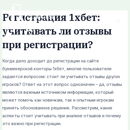
Skip
Post
Mai
to
navigation
Регистрация 1хбет:
Men
content
учитывать ли отзывы
при регистрации?
Когда дело доходит до регистрации на сайте
букмекерской конторы 1хбет, многие пользователи
задаются вопросом: стоит ли учитывать отзывы других
игроков? Ответ на этот вопрос однозначен – да, отзывы
являются важным источником информации, который
может помочь как новичкам, так и опытным игрокам
принять обоснованное решение. Рассмотрим, какие
аспекты стоит учитывать при анализе отзывов и почему
это важно при регистрации.