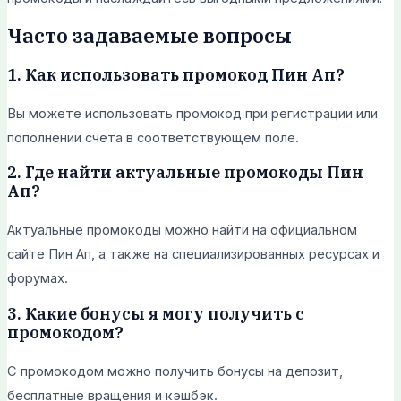
Часто задаваемые вопросы
1. Как использовать промокод Пин Ап?
Вы можете использовать промокод при регистрации или
пополнении счета в соответствующем поле.
2. Где найти актуальные промокоды Пин
Ап?
Актуальные промокоды можно найти на официальном
сайте Пин Ап, а также на специализированных ресурсах и
форумах.
3. Какие бонусы я могу получить с
промокодом?
С промокодом можно получить бонусы на депозит,
бесплатные вращения и кэшбэк.