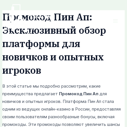
Skip
Post
Mai
to
navigation
Промокод Пин Ап:
Men
content
Эксклюзивный обзор
платформы для
новичков и опытных
игроков
В этой статье мы подробно рассмотрим, какие
преимущества предлагает
Промокод Пин Ап
для
новичков и опытных игроков. Платформа Пин Ап стала
одним из ведущих онлайн-казино в России, предоставляя
своим пользователям разнообразные бонусы, включая
промокоды. Эти промокоды позволяют увеличить шансы