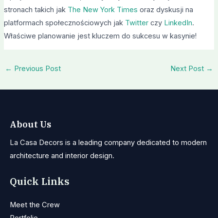
stronach takich jak
The New York Times
oraz dyskusji na
platformach społecznościowych jak
Twitter
czy
LinkedIn
.
Właściwe planowanie jest kluczem do sukcesu w kasynie!
←
Previous Post
Next Post
→
About Us
La Casa Decors is a leading company dedicated to modern
architecture and interior design.
Quick Links
Meet the Crew