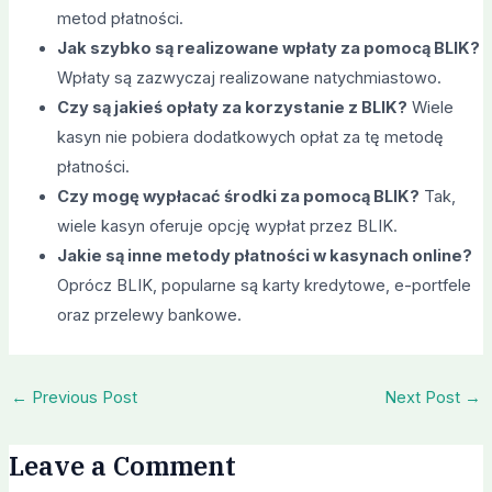
metod płatności.
Jak szybko są realizowane wpłaty za pomocą BLIK?
Wpłaty są zazwyczaj realizowane natychmiastowo.
Czy są jakieś opłaty za korzystanie z BLIK?
Wiele
kasyn nie pobiera dodatkowych opłat za tę metodę
płatności.
Czy mogę wypłacać środki za pomocą BLIK?
Tak,
wiele kasyn oferuje opcję wypłat przez BLIK.
Jakie są inne metody płatności w kasynach online?
Oprócz BLIK, popularne są karty kredytowe, e-portfele
oraz przelewy bankowe.
←
Previous Post
Next Post
→
Leave a Comment