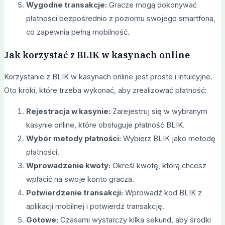
Wygodne transakcje:
Gracze mogą dokonywać
płatności bezpośrednio z poziomu swojego smartfona,
co zapewnia pełną mobilność.
Jak korzystać z BLIK w kasynach online
Korzystanie z BLIK w kasynach online jest proste i intuicyjne.
Oto kroki, które trzeba wykonać, aby zrealizować płatność:
Rejestracja w kasynie:
Zarejestruj się w wybranym
kasynie online, które obsługuje płatność BLIK.
Wybór metody płatności:
Wybierz BLIK jako metodę
płatności.
Wprowadzenie kwoty:
Określ kwotę, którą chcesz
wpłacić na swoje konto gracza.
Potwierdzenie transakcji:
Wprowadź kod BLIK z
aplikacji mobilnej i potwierdź transakcję.
Gotowe:
Czasami wystarczy kilka sekund, aby środki