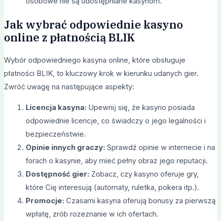
osobowe nie są udostępniane kasynom.
Jak wybrać odpowiednie kasyno
online z płatnością BLIK
Wybór odpowiedniego kasyna online, które obsługuje
płatności BLIK, to kluczowy krok w kierunku udanych gier.
Zwróć uwagę na następujące aspekty:
Licencja kasyna:
Upewnij się, że kasyno posiada
odpowiednie licencje, co świadczy o jego legalności i
bezpieczeństwie.
Opinie innych graczy:
Sprawdź opinie w internecie i na
forach o kasynie, aby mieć pełny obraz jego reputacji.
Dostępność gier:
Zobacz, czy kasyno oferuje gry,
które Cię interesują (automaty, ruletka, pokera itp.).
Promocje:
Czasami kasyna oferują bonusy za pierwszą
wpłatę, zrób rozeznanie w ich ofertach.