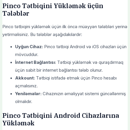
Pinco Tətbiqini Yükləmək üçün
Tələblər
Pinco tətbiqini yükləmək üçün ilk öncə müəyyən tələbləri yerinə
yetirməlisiniz. Bu tələblər aşağıdakılardır:
Uyğun Cihaz:
Pinco tətbiqi Android və iOS cihazları üçün
mövcuddur.
İnternet Bağlantısı:
Tətbiqi yükləmək və quraşdırmaq
üçün sabit bir internet bağlantısı tələb olunur.
Akkount:
Tətbiqi istifadə etmək üçün Pinco hesabı
açmalısınız.
Yeniləmələr:
Cihazınızın əməliyyat sistemi güncəllənmiş
olmalıdır.
Pinco Tətbiqini Android Cihazlarına
Yükləmək