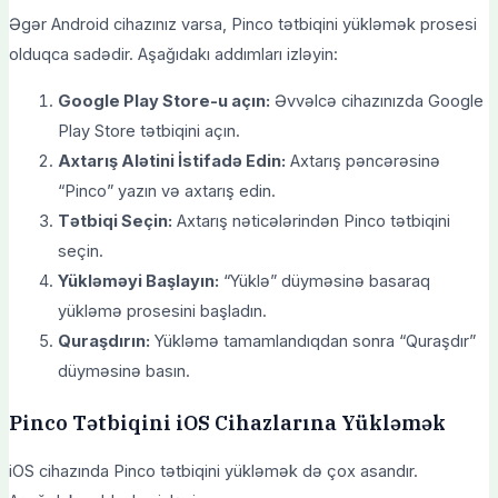
Əgər Android cihazınız varsa, Pinco tətbiqini yükləmək prosesi
olduqca sadədir. Aşağıdakı addımları izləyin:
Google Play Store-u açın:
Əvvəlcə cihazınızda Google
Play Store tətbiqini açın.
Axtarış Alətini İstifadə Edin:
Axtarış pəncərəsinə
“Pinco” yazın və axtarış edin.
Tətbiqi Seçin:
Axtarış nəticələrindən Pinco tətbiqini
seçin.
Yükləməyi Başlayın:
“Yüklə” düyməsinə basaraq
yükləmə prosesini başladın.
Quraşdırın:
Yükləmə tamamlandıqdan sonra “Quraşdır”
düyməsinə basın.
Pinco Tətbiqini iOS Cihazlarına Yükləmək
iOS cihazında Pinco tətbiqini yükləmək də çox asandır.