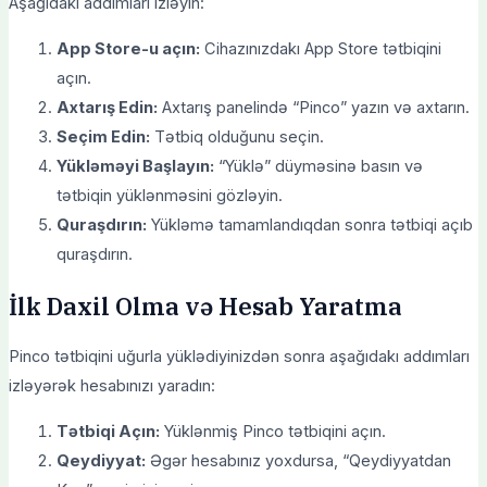
Aşağıdakı addımları izləyin:
App Store-u açın:
Cihazınızdakı App Store tətbiqini
açın.
Axtarış Edin:
Axtarış panelində “Pinco” yazın və axtarın.
Seçim Edin:
Tətbiq olduğunu seçin.
Yükləməyi Başlayın:
“Yüklə” düyməsinə basın və
tətbiqin yüklənməsini gözləyin.
Quraşdırın:
Yükləmə tamamlandıqdan sonra tətbiqi açıb
quraşdırın.
İlk Daxil Olma və Hesab Yaratma
Pinco tətbiqini uğurla yüklədiyinizdən sonra aşağıdakı addımları
izləyərək hesabınızı yaradın:
Tətbiqi Açın:
Yüklənmiş Pinco tətbiqini açın.
Qeydiyyat:
Əgər hesabınız yoxdursa, “Qeydiyyatdan