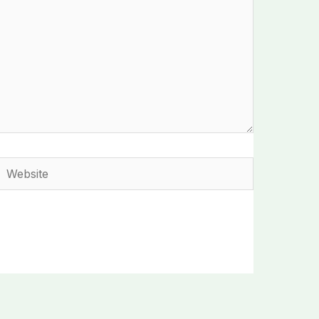
Website