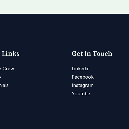
 Links
Get In Touch
e Crew
Linkedin
o
Facebook
ials
Instagram
Youtube