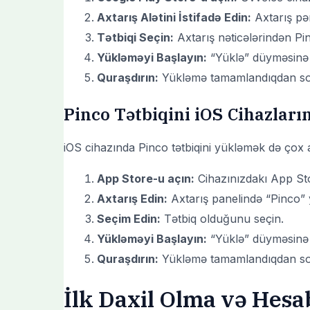
Axtarış Alətini İstifadə Edin:
Axtarış pən
Tətbiqi Seçin:
Axtarış nəticələrindən Pinc
Yükləməyi Başlayın:
“Yüklə” düyməsinə 
Quraşdırın:
Yükləmə tamamlandıqdan son
Pinco Tətbiqini iOS Cihazlar
iOS cihazında Pinco tətbiqini yükləmək də çox a
App Store-u açın:
Cihazınızdakı App Stor
Axtarış Edin:
Axtarış panelində “Pinco” 
Seçim Edin:
Tətbiq olduğunu seçin.
Yükləməyi Başlayın:
“Yüklə” düyməsinə b
Quraşdırın:
Yükləmə tamamlandıqdan sonr
İlk Daxil Olma və Hes