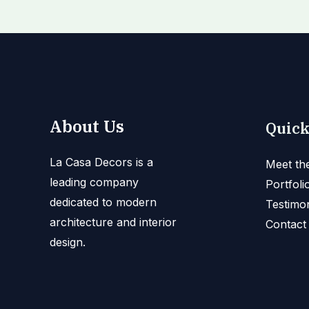
About Us
Quick
La Casa Decors is a
Meet th
leading company
Portfoli
dedicated to modern
Testimon
architecture and interior
Contact
design.