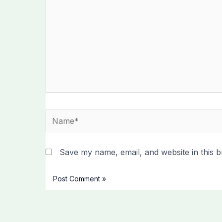
Name*
Save my name, email, and website in this b