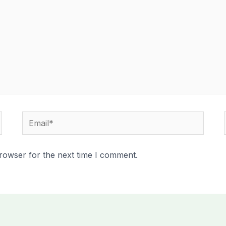
Email*
rowser for the next time I comment.