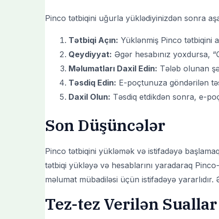
Pinco tətbiqini uğurla yüklədiyinizdən sonra aş
Tətbiqi Açın:
Yüklənmiş Pinco tətbiqini a
Qeydiyyat:
Əgər hesabınız yoxdursa, “Q
Məlumatları Daxil Edin:
Tələb olunan şəx
Təsdiq Edin:
E-poçtunuza göndərilən təsdi
Daxil Olun:
Təsdiq etdikdən sonra, e-poçt
Son Düşüncələr
Pinco tətbiqini yükləmək və istifadəyə başlamaq, 
tətbiqi yükləyə və hesablarını yaradaraq Pinco
məlumat mübadiləsi üçün istifadəyə yararlıdır.
Tez-tez Verilən Suallar