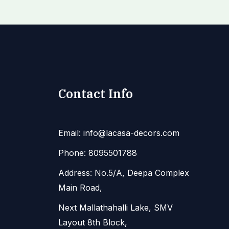
Contact Info
Email: info@lacasa-decors.com
Phone: 8095501788
Address: No.5/A, Deepa Complex
Main Road,
Next Mallathahalli Lake, SMV
Layout 8th Block,