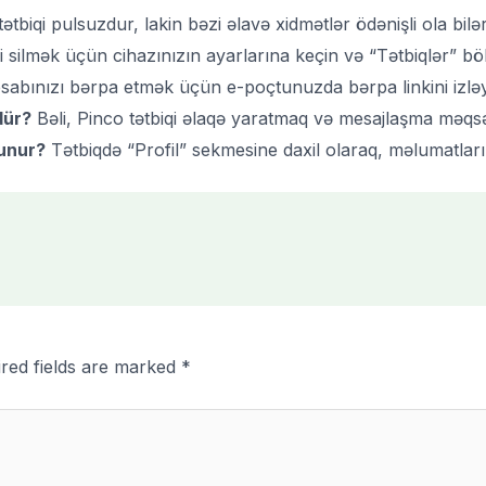
tətbiqi pulsuzdur, lakin bəzi əlavə xidmətlər ödənişli ola bilər
i silmək üçün cihazınızın ayarlarına keçin və “Tətbiqlər” bö
esabınızı bərpa etmək üçün e-poçtunuzda bərpa linkini izləy
dür?
Bəli, Pinco tətbiqi əlaqə yaratmaq və mesajlaşma məqsə
lunur?
Tətbiqdə “Profil” sekmesine daxil olaraq, məlumatlarını
red fields are marked
*