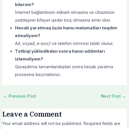
bilərəm?
İnternet bağlantınızın etibarlı olmasına və cihazınızın
yaddaşının kifayət qədər boş olmasına əmin olun.
Hesab yaratmaq üçün hansı məlumatları təqdim
etməliyəm?
Ad, soyad, e-poçt və telefon nömrəsi tələb olunur.
Tətbiqi yüklədikdən sonra hansı addımları
izləməliyəm?
Quraşdırma tamamlandıqdan sonra hesab yaratma
prosesinə keçməlisiniz.
←
Previous Post
Next Post
→
Leave a Comment
Your email address will not be published.
Required fields are