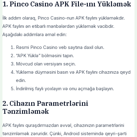
1. Pinco Casino APK File-ını Yükləmək
İlk addım olaraq, Pinco Casino-nun APK faylını yükləməkdir.
APK faylını ən etibarlı mənbələrdən yükləmək vacibdir.
Aşağıdakı addımlara əməl edin:
Rəsmi Pinco Casino veb saytına daxil olun.
“APK Yüklə” bölməsini tapın.
Mövcud olan versiyanı seçin.
Yükləmə düyməsini basın və APK faylını cihazınıza qeyd
edin.
İndirilmiş faylı yoxlayın və onu açmağa başlayın.
2. Cihazın Parametrlərini
Tənzimləmək
APK faylını quraşdırmazdan əvvəl, cihazınızın parametrlərini
tənzimləmək zəruridir. Çünki, Android sistemində qeyri-şərti