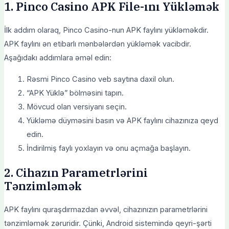
1. Pinco Casino APK File-ını Yükləmək
İlk addım olaraq, Pinco Casino-nun APK faylını yükləməkdir.
APK faylını ən etibarlı mənbələrdən yükləmək vacibdir.
Aşağıdakı addımlara əməl edin:
Rəsmi Pinco Casino veb saytına daxil olun.
“APK Yüklə” bölməsini tapın.
Mövcud olan versiyanı seçin.
Yükləmə düyməsini basın və APK faylını cihazınıza qeyd
edin.
İndirilmiş faylı yoxlayın və onu açmağa başlayın.
2. Cihazın Parametrlərini
Tənzimləmək
APK faylını quraşdırmazdan əvvəl, cihazınızın parametrlərini
tənzimləmək zəruridir. Çünki, Android sistemində qeyri-şərti