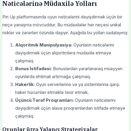
Nəticələrinə Müdaxilə Yolları
Pin Up platformasında oyun nəticələrini dəyişdirmək üçün bir
neçə yanaşma mövcuddur. Bu müdaxilələr hər neçəsi unikal
risklər və zərərləri özündə daşıyır. Aşağıda bu yolları sadalayırıq:
Alqoritmik Manipulyasiya:
Oyunların nəticələrini
dəyişdirmək üçün alqoritmlərə müdaxilə etməyə
çalışmaq.
Bonus İstifadəsi:
Bonuslardan yararlanaraq müəyyən
oyunlarda ehtimalı artırmağa çalışmaq.
Hakerlik:
Oyun serverlərinə və ya sistemlərinə qarşı
haker hücumları etməklə təsir etmək.
Üçüncü Tərəf Proqramları:
Oyunların nəticələrini
dəyişdirmək üçün əlavə proqramlardan istifadə etməyə
çalışmaq.
Oyunlar üzrə Yalançı Strategiyalar