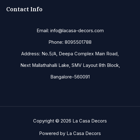
Contact Info
Email: info@lacasa-decors.com
Phone: 8095501788
Address: No.5/A, Deepa Complex Main Road,
Next Mallathahalli Lake, SMV Layout 8th Block,
Bangalore-560091
Copyright © 2026 La Casa Decors
Powered by La Casa Decors