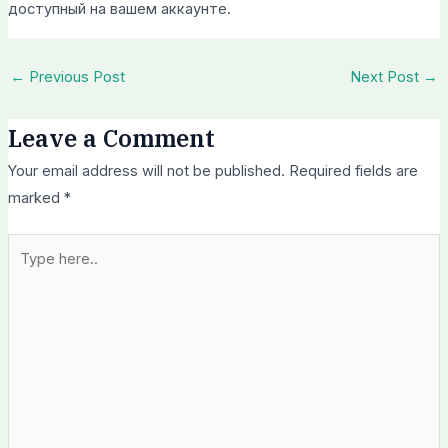
доступный на вашем аккаунте.
←
Previous Post
Next Post
→
Leave a Comment
Your email address will not be published.
Required fields are
marked
*
Type
here..