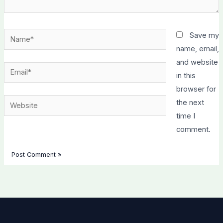
Name*
Save my
name, email,
and website
Email*
in this
browser for
Website
the next
time I
comment.