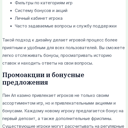
Фильтры по категориям игр
Систему бонусов и акций
Личный кабинет игрока
Часто задаваемые вопросы и службу поддержки
Такой подход к дизайну делает игровой процесс более
приятным и удобным для всех пользователей. Вы сможете
легко отслеживать бонусы, просматривать историю
ставок и находить ответы на свои вопросы.
Промоакции и бонусные
предложения
Пин Ап казино привлекает игроков не только своим
ассортиментом игр, но и привлекательными акциями и
бонусами. Каждому новому игроку предлагается бонус на
первый депозит, а также дополнительные фриспины.
Существующие игроки могут рассчитывать на регулярные