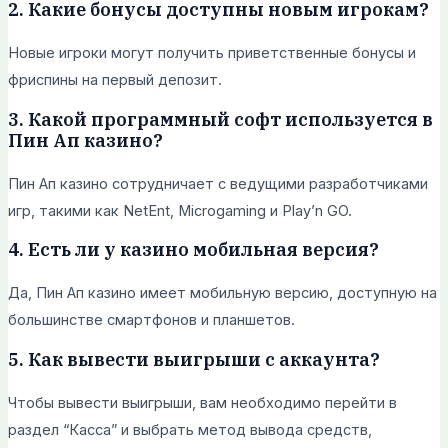
2. Какие бонусы доступны новым игрокам?
Новые игроки могут получить приветственные бонусы и
фриспины на первый депозит.
3. Какой программный софт используется в
Пин Ап казино?
Пин Ап казино сотрудничает с ведущими разработчиками
игр, такими как NetEnt, Microgaming и Play’n GO.
4. Есть ли у казино мобильная версия?
Да, Пин Ап казино имеет мобильную версию, доступную на
большинстве смартфонов и планшетов.
5. Как вывести выигрыши с аккаунта?
Чтобы вывести выигрыши, вам необходимо перейти в
раздел “Касса” и выбрать метод вывода средств,