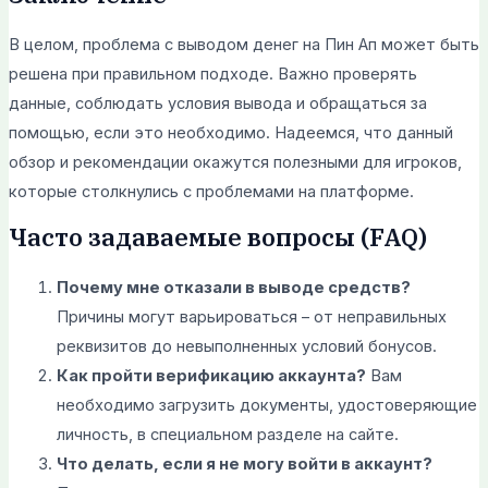
В целом, проблема с выводом денег на Пин Ап может быть
решена при правильном подходе. Важно проверять
данные, соблюдать условия вывода и обращаться за
помощью, если это необходимо. Надеемся, что данный
обзор и рекомендации окажутся полезными для игроков,
которые столкнулись с проблемами на платформе.
Часто задаваемые вопросы (FAQ)
Почему мне отказали в выводе средств?
Причины могут варьироваться – от неправильных
реквизитов до невыполненных условий бонусов.
Как пройти верификацию аккаунта?
Вам
необходимо загрузить документы, удостоверяющие
личность, в специальном разделе на сайте.
Что делать, если я не могу войти в аккаунт?