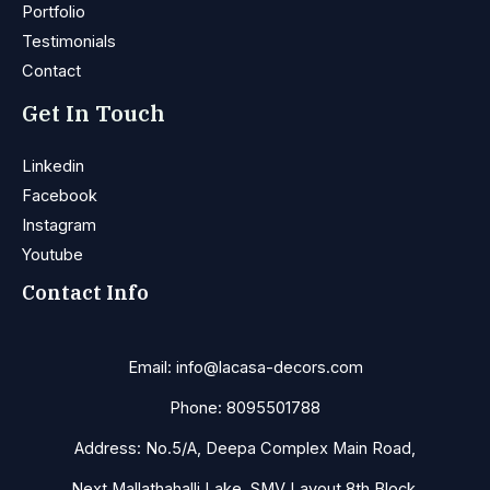
Portfolio
Testimonials
Contact
Get In Touch
Linkedin
Facebook
Instagram
Youtube
Contact Info
Email: info@lacasa-decors.com
Phone: 8095501788
Address: No.5/A, Deepa Complex Main Road,
Next Mallathahalli Lake, SMV Layout 8th Block,