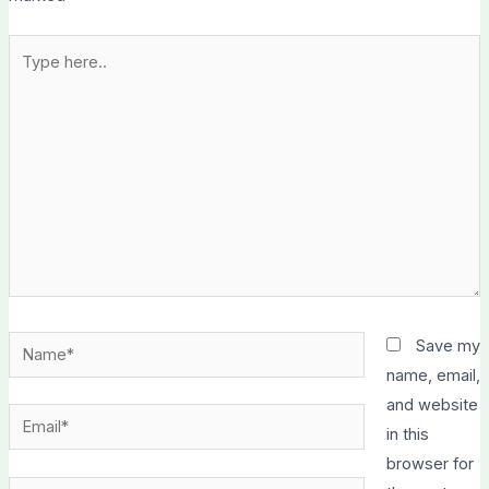
Type
here..
Name*
Save my
name, email,
and website
Email*
in this
browser for