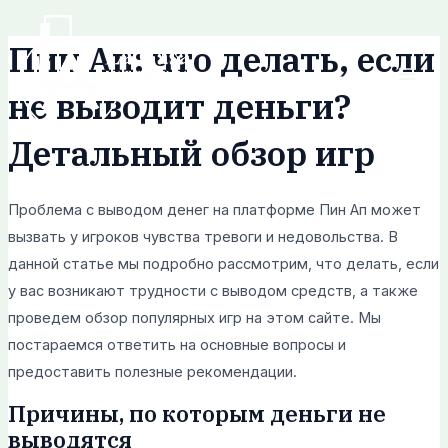
Skip
Post
Mai
to
navigation
Пин Ап: что делать, если
Men
content
не выводит деньги?
Детальный обзор игр
Проблема с выводом денег на платформе Пин Ап может
вызвать у игроков чувства тревоги и недовольства. В
данной статье мы подробно рассмотрим, что делать, если
у вас возникают трудности с выводом средств, а также
проведем обзор популярных игр на этом сайте. Мы
постараемся ответить на основные вопросы и
предоставить полезные рекомендации.
Причины, по которым деньги не
выводятся