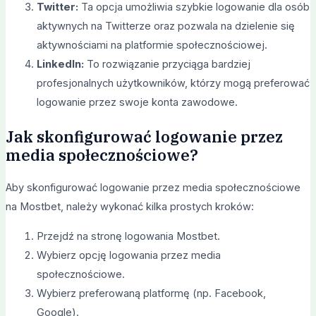
Twitter:
Ta opcja umożliwia szybkie logowanie dla osób
aktywnych na Twitterze oraz pozwala na dzielenie się
aktywnościami na platformie społecznościowej.
LinkedIn:
To rozwiązanie przyciąga bardziej
profesjonalnych użytkowników, którzy mogą preferować
logowanie przez swoje konta zawodowe.
Jak skonfigurować logowanie przez
media społecznościowe?
Aby skonfigurować logowanie przez media społecznościowe
na Mostbet, należy wykonać kilka prostych kroków:
Przejdź na stronę logowania Mostbet.
Wybierz opcję logowania przez media
społecznościowe.
Wybierz preferowaną platformę (np. Facebook,
Google).