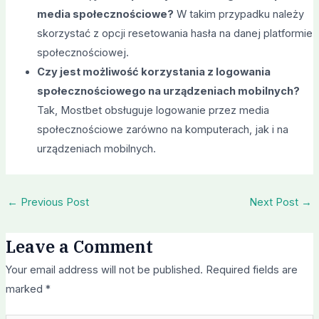
media społecznościowe?
W takim przypadku należy
skorzystać z opcji resetowania hasła na danej platformie
społecznościowej.
Czy jest możliwość korzystania z logowania
społecznościowego na urządzeniach mobilnych?
Tak, Mostbet obsługuje logowanie przez media
społecznościowe zarówno na komputerach, jak i na
urządzeniach mobilnych.
←
Previous Post
Next Post
→
Leave a Comment
Your email address will not be published.
Required fields are
marked
*