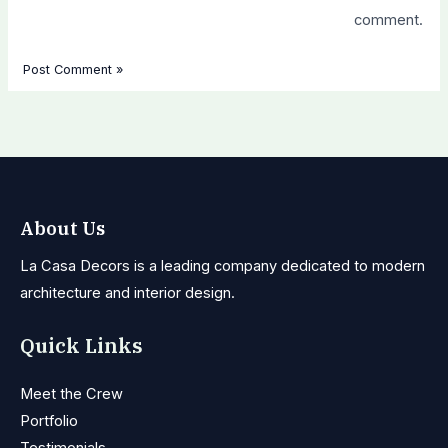
comment.
About Us
La Casa Decors is a leading company dedicated to modern
architecture and interior design.
Quick Links
Meet the Crew
Portfolio