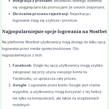
Integracja z profilami:
Możliwość łatwego dzielenia
się osiągnięciami lub promocjami ze swoimi znajomymi.
Skrócenie procesu rejestracji:
Rejestracja i
logowanie stają się szybsze i prostsze.
Najpopularniejsze opcje logowania na Mostbet
Na platformie Mostbet użytkownicy mają dostęp do kilku opcji
logowania przez media społecznościowe. Oto
najpopularniejsze z nich:
Facebook:
Dzięki tej opcji użytkownicy mogą szybko
zalogować się przy użyciu swojego konta na
Facebooku, co upraszcza cały proces.
Google:
Logowanie przez konto Google jest równie
wygodne, a użytkownicy mogą korzystać z tej funkcji
nie tylko na komputerach, ale także na urządzeniach
mobilnych.