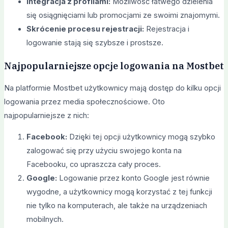
Integracja z profilami:
Możliwość łatwego dzielenia
się osiągnięciami lub promocjami ze swoimi znajomymi.
Skrócenie procesu rejestracji:
Rejestracja i
logowanie stają się szybsze i prostsze.
Najpopularniejsze opcje logowania na Mostbet
Na platformie Mostbet użytkownicy mają dostęp do kilku opcji
logowania przez media społecznościowe. Oto
najpopularniejsze z nich:
Facebook:
Dzięki tej opcji użytkownicy mogą szybko
zalogować się przy użyciu swojego konta na
Facebooku, co upraszcza cały proces.
Google:
Logowanie przez konto Google jest równie
wygodne, a użytkownicy mogą korzystać z tej funkcji
nie tylko na komputerach, ale także na urządzeniach
mobilnych.