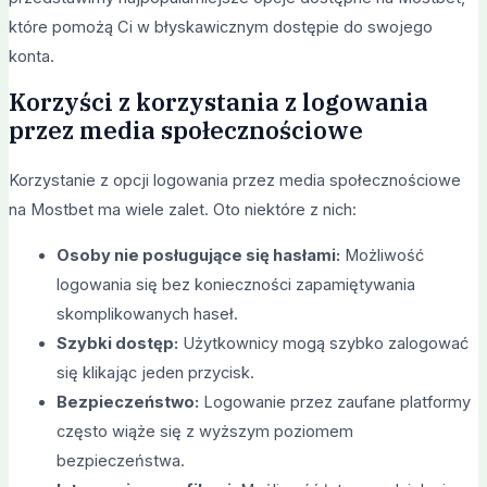
które pomożą Ci w błyskawicznym dostępie do swojego
konta.
Korzyści z korzystania z logowania
przez media społecznościowe
Korzystanie z opcji logowania przez media społecznościowe
na Mostbet ma wiele zalet. Oto niektóre z nich:
Osoby nie posługujące się hasłami:
Możliwość
logowania się bez konieczności zapamiętywania
skomplikowanych haseł.
Szybki dostęp:
Użytkownicy mogą szybko zalogować
się klikając jeden przycisk.
Bezpieczeństwo:
Logowanie przez zaufane platformy
często wiąże się z wyższym poziomem
bezpieczeństwa.