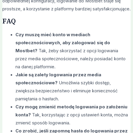
odpowiedniej konfiguracji, logowanie do Mostbet staje się
prostsze, a korzystanie z platformy bardziej satysfakcjonujące.
FAQ
Czy muszę mieć konto w mediach
społecznościowych, aby zalogować się do
Mostbet?
Tak, żeby skorzystać z opcji logowania
przez media społecznościowe, należy posiadać konto
na danej platformie.
Jakie są zalety logowania przez media
społecznościowe?
Umożliwia szybki dostęp,
zwiększa bezpieczeństwo i eliminuje konieczność
pamiętania o hasłach.
Czy mogę zmienić metodę logowania po założeniu
konta?
Tak, korzystając z opcji ustawień konta, można
zmienić sposób logowania.
Co zrobić, jeśli zapomnę hasła do logowania przez