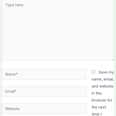
Type
here..
Name*
Save my
name, email,
and website
Email*
in this
browser for
Website
the next
time I