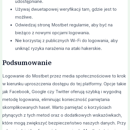
udostępniane.
Używaj dwuetapowej weryfikacji tam, gdzie jest to
możliwe.
Odwiedzaj stronę Mostbet regularnie, aby być na
bieżąco z nowymi opcjami logowania.
Nie korzystaj z publicznych Wi-Fi do logowania, aby
uniknąć ryzyka narażenia na ataki hakerskie.
Podsumowanie
Logowanie do Mostbet przez media społecznościowe to krok
w kierunku uproszczenia dostępu do tej platformy. Opcje takie
jak Facebook, Google czy Twitter oferują szybką i wygodną
metodę logowania, eliminując konieczność pamiętania
skomplikowanych haseł. Warto pamiętać o korzyściach
płynących z tych metod oraz o dodatkowych wskazówkach,
które mogą zwiększyć bezpieczeństwo naszych danych. Przy