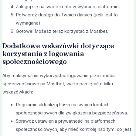
Zaloguj się na swoje konto w wybranej platformie.
Potwierdź dostęp do Twoich danych (jeśli jest to
wymagane).
Gotowe! Możesz teraz korzystać z Mostbet.
Dodatkowe wskazówki dotyczące
korzystania z logowania
społecznościowego
Aby maksymalnie wykorzystać logowanie przez media
społecznościowe na Mostbet, warto pamiętać o kilku
wskazówkach:
Regularnie aktualizuj hasła na swoich kontach
społecznościowych dla zwiększenia bezpieczeństwa.
Sprawdź ustawienia prywatności na platformach
społecznościowych, aby mieć kontrolę nad tym, co jest