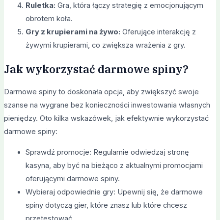
Ruletka:
Gra, która łączy strategię z emocjonującym
obrotem koła.
Gry z krupierami na żywo:
Oferujące interakcję z
żywymi krupierami, co zwiększa wrażenia z gry.
Jak wykorzystać darmowe spiny?
Darmowe spiny to doskonała opcja, aby zwiększyć swoje
szanse na wygrane bez konieczności inwestowania własnych
pieniędzy. Oto kilka wskazówek, jak efektywnie wykorzystać
darmowe spiny:
Sprawdź promocje: Regularnie odwiedzaj stronę
kasyna, aby być na bieżąco z aktualnymi promocjami
oferującymi darmowe spiny.
Wybieraj odpowiednie gry: Upewnij się, że darmowe
spiny dotyczą gier, które znasz lub które chcesz
przetestować.