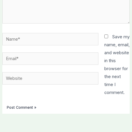
Name*
Save my
name, email,
and website
Email*
in this
browser for
Website
the next
time I
comment.