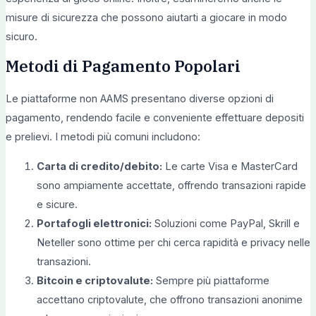
misure di sicurezza che possono aiutarti a giocare in modo
sicuro.
Metodi di Pagamento Popolari
Le piattaforme non AAMS presentano diverse opzioni di
pagamento, rendendo facile e conveniente effettuare depositi
e prelievi. I metodi più comuni includono:
Carta di credito/debito:
Le carte Visa e MasterCard
sono ampiamente accettate, offrendo transazioni rapide
e sicure.
Portafogli elettronici:
Soluzioni come PayPal, Skrill e
Neteller sono ottime per chi cerca rapidità e privacy nelle
transazioni.
Bitcoin e criptovalute:
Sempre più piattaforme
accettano criptovalute, che offrono transazioni anonime