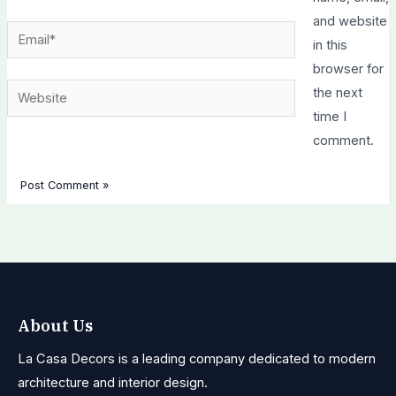
and website
Email*
in this
browser for
Website
the next
time I
comment.
About Us
La Casa Decors is a leading company dedicated to modern
architecture and interior design.