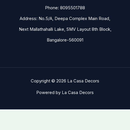
Phone: 8095501788
Address: No.5/A, Deepa Complex Main Road,
Next Mallathahalli Lake, SMV Layout 8th Block,
Bangalore-560091
Copyright © 2026 La Casa Decors
Powered by La Casa Decors