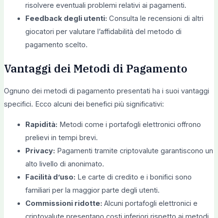
risolvere eventuali problemi relativi ai pagamenti.
Feedback degli utenti:
Consulta le recensioni di altri
giocatori per valutare l’affidabilità del metodo di
pagamento scelto.
Vantaggi dei Metodi di Pagamento
Ognuno dei metodi di pagamento presentati ha i suoi vantaggi
specifici. Ecco alcuni dei benefici più significativi:
Rapidità:
Metodi come i portafogli elettronici offrono
prelievi in tempi brevi.
Privacy:
Pagamenti tramite criptovalute garantiscono un
alto livello di anonimato.
Facilità d’uso:
Le carte di credito e i bonifici sono
familiari per la maggior parte degli utenti.
Commissioni ridotte:
Alcuni portafogli elettronici e
criptovalute presentano costi inferiori rispetto ai metodi