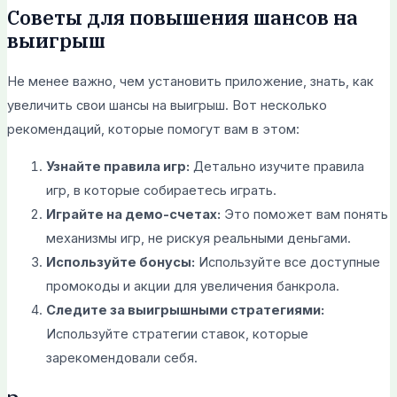
Советы для повышения шансов на
выигрыш
Не менее важно, чем установить приложение, знать, как
увеличить свои шансы на выигрыш. Вот несколько
рекомендаций, которые помогут вам в этом:
Узнайте правила игр:
Детально изучите правила
игр, в которые собираетесь играть.
Играйте на демо-счетах:
Это поможет вам понять
механизмы игр, не рискуя реальными деньгами.
Используйте бонусы:
Используйте все доступные
промокоды и акции для увеличения банкрола.
Следите за выигрышными стратегиями:
Используйте стратегии ставок, которые
зарекомендовали себя.