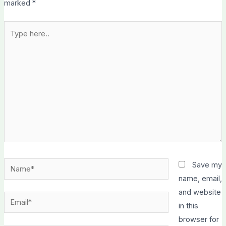
marked
*
Type
here..
Name*
Save my
name, email,
and website
Email*
in this
browser for