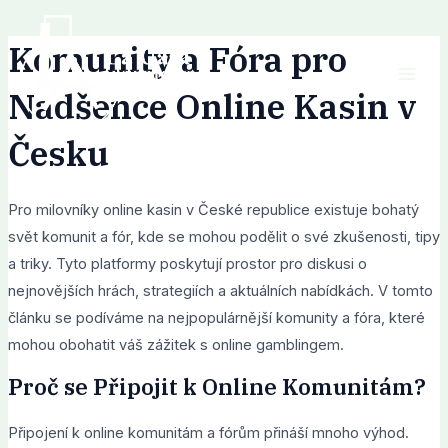
Skip
Post
Mai
to
navigation
Komunity a Fóra pro
Men
content
Nadšence Online Kasin v
Česku
Pro milovníky online kasin v České republice existuje bohatý
svět komunit a fór, kde se mohou podělit o své zkušenosti, tipy
a triky. Tyto platformy poskytují prostor pro diskusi o
nejnovějších hrách, strategiích a aktuálních nabídkách. V tomto
článku se podíváme na nejpopulárnější komunity a fóra, které
mohou obohatit váš zážitek s online gamblingem.
Proč se Připojit k Online Komunitám?
Připojení k online komunitám a fórům přináší mnoho výhod.