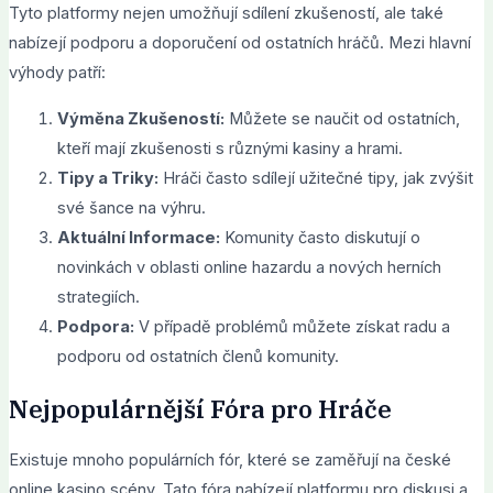
Tyto platformy nejen umožňují sdílení zkušeností, ale také
nabízejí podporu a doporučení od ostatních hráčů. Mezi hlavní
výhody patří:
Výměna Zkušeností:
Můžete se naučit od ostatních,
kteří mají zkušenosti s různými kasiny a hrami.
Tipy a Triky:
Hráči často sdílejí užitečné tipy, jak zvýšit
své šance na výhru.
Aktuální Informace:
Komunity často diskutují o
novinkách v oblasti online hazardu a nových herních
strategiích.
Podpora:
V případě problémů můžete získat radu a
podporu od ostatních členů komunity.
Nejpopulárnější Fóra pro Hráče
Existuje mnoho populárních fór, které se zaměřují na české
online kasino scény. Tato fóra nabízejí platformu pro diskusi a