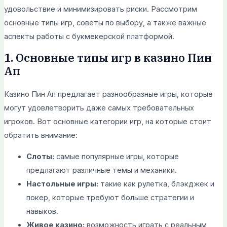
удовольствие и минимизировать риски. Рассмотрим
основные типы игр, советы по выбору, а также важные
аспекты работы с букмекерской платформой.
1. Основные типы игр в казино Пин
Ап
Казино Пин Ап предлагает разнообразные игры, которые
могут удовлетворить даже самых требовательных
игроков. Вот основные категории игр, на которые стоит
обратить внимание:
Слоты:
самые популярные игры, которые
предлагают различные темы и механики.
Настольные игры:
такие как рулетка, блэкджек и
покер, которые требуют больше стратегии и
навыков.
Живое казино:
возможность играть с реальным