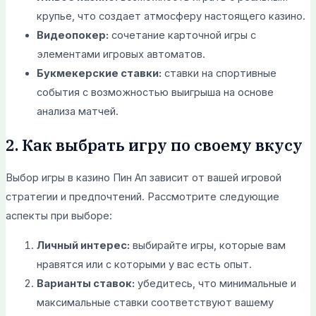
крупье, что создает атмосферу настоящего казино.
Видеопокер:
сочетание карточной игры с
элементами игровых автоматов.
Букмекерские ставки:
ставки на спортивные
события с возможностью выигрыша на основе
анализа матчей.
2. Как выбрать игру по своему вкусу
Выбор игры в казино Пин Ап зависит от вашей игровой
стратегии и предпочтений. Рассмотрите следующие
аспекты при выборе:
Личный интерес:
выбирайте игры, которые вам
нравятся или с которыми у вас есть опыт.
Варианты ставок:
убедитесь, что минимальные и
максимальные ставки соответствуют вашему