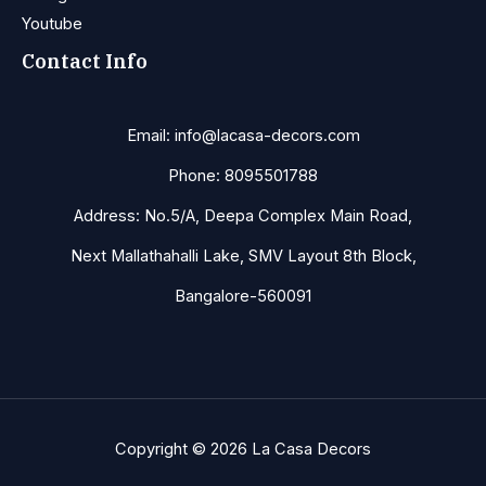
Youtube
Contact Info
Email: info@lacasa-decors.com
Phone: 8095501788
Address: No.5/A, Deepa Complex Main Road,
Next Mallathahalli Lake, SMV Layout 8th Block,
Bangalore-560091
Copyright © 2026 La Casa Decors