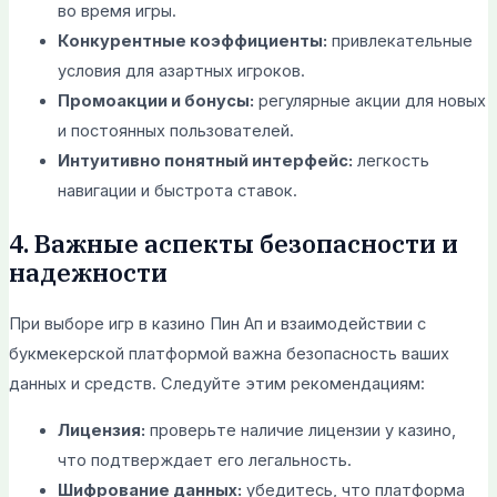
во время игры.
Конкурентные коэффициенты:
привлекательные
условия для азартных игроков.
Промоакции и бонусы:
регулярные акции для новых
и постоянных пользователей.
Интуитивно понятный интерфейс:
легкость
навигации и быстрота ставок.
4. Важные аспекты безопасности и
надежности
При выборе игр в казино Пин Ап и взаимодействии с
букмекерской платформой важна безопасность ваших
данных и средств. Следуйте этим рекомендациям:
Лицензия:
проверьте наличие лицензии у казино,
что подтверждает его легальность.
Шифрование данных:
убедитесь, что платформа