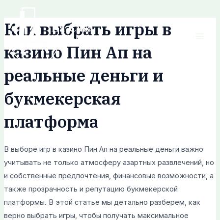
Skip
Post
Mai
to
navigation
Как выбрать игры в
Men
content
казино Пин Ап на
реальные деньги и
букмекерская
платформа
В выборе игр в казино Пин Ап на реальные деньги важно
учитывать не только атмосферу азартных развлечений, но
и собственные предпочтения, финансовые возможности, а
также прозрачность и репутацию букмекерской
платформы. В этой статье мы детально разберем, как
верно выбрать игры, чтобы получать максимальное