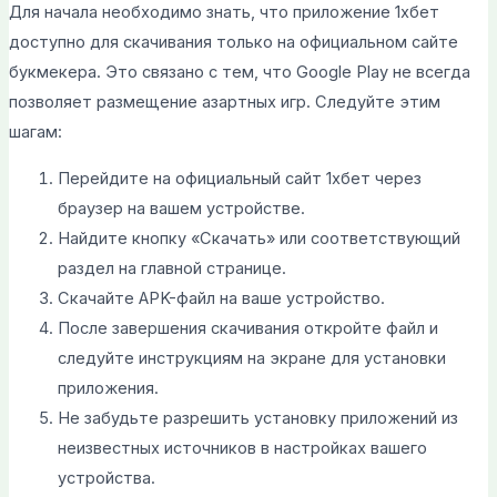
Для начала необходимо знать, что приложение 1хбет
доступно для скачивания только на официальном сайте
букмекера. Это связано с тем, что Google Play не всегда
позволяет размещение азартных игр. Следуйте этим
шагам:
Перейдите на официальный сайт 1хбет через
браузер на вашем устройстве.
Найдите кнопку «Скачать» или соответствующий
раздел на главной странице.
Скачайте APK-файл на ваше устройство.
После завершения скачивания откройте файл и
следуйте инструкциям на экране для установки
приложения.
Не забудьте разрешить установку приложений из
неизвестных источников в настройках вашего
устройства.