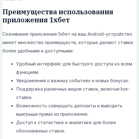
Преимущества использования
приложения 1хбет
Скачивание приложения 1хбет на ваш Android-устройство
имеет множество преимуществ, которые делают ставки
более удобными и доступными:
Удобный интерфейс для быстрого доступа ко всем
функциям.
Уведомления о важных событиях и новых бонусах.
Поддержка различных видов ставок, включая live-
ставки.
Возможность совершать депозиты и выводить
выигрыши прямо из приложения.
Доступ к статистике и аналитике для более
обоснованных ставок.