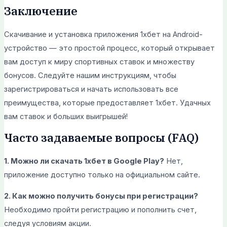
Заключение
Скачивание и установка приложения 1хбет на Android-
устройство — это простой процесс, который открывает
вам доступ к миру спортивных ставок и множеству
бонусов. Следуйте нашим инструкциям, чтобы
зарегистрироваться и начать использовать все
преимущества, которые предоставляет 1хбет. Удачных
вам ставок и больших выигрышей!
Часто задаваемые вопросы (FAQ)
1. Можно ли скачать 1хбет в Google Play?
Нет,
приложение доступно только на официальном сайте.
2. Как можно получить бонусы при регистрации?
Необходимо пройти регистрацию и пополнить счет,
следуя условиям акции.