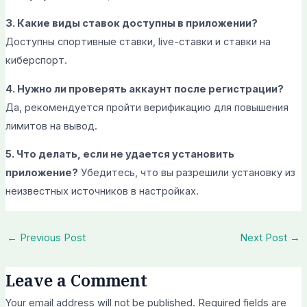
3. Какие виды ставок доступны в приложении?
Доступны спортивные ставки, live-ставки и ставки на
киберспорт.
4. Нужно ли проверять аккаунт после регистрации?
Да, рекомендуется пройти верификацию для повышения
лимитов на вывод.
5. Что делать, если не удается установить
приложение?
Убедитесь, что вы разрешили установку из
неизвестных источников в настройках.
←
Previous Post
Next Post
→
Leave a Comment
Your email address will not be published.
Required fields are