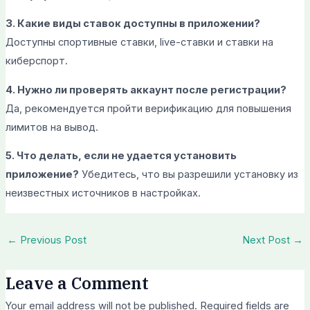
3. Какие виды ставок доступны в приложении?
Доступны спортивные ставки, live-ставки и ставки на
киберспорт.
4. Нужно ли проверять аккаунт после регистрации?
Да, рекомендуется пройти верификацию для повышения
лимитов на вывод.
5. Что делать, если не удается установить
приложение?
Убедитесь, что вы разрешили установку из
неизвестных источников в настройках.
←
Previous Post
Next Post
→
Leave a Comment
Your email address will not be published.
Required fields are