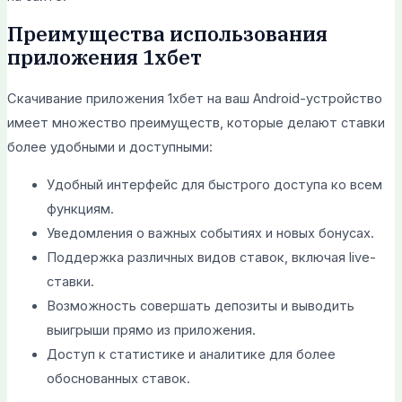
Преимущества использования
приложения 1хбет
Скачивание приложения 1хбет на ваш Android-устройство
имеет множество преимуществ, которые делают ставки
более удобными и доступными:
Удобный интерфейс для быстрого доступа ко всем
функциям.
Уведомления о важных событиях и новых бонусах.
Поддержка различных видов ставок, включая live-
ставки.
Возможность совершать депозиты и выводить
выигрыши прямо из приложения.
Доступ к статистике и аналитике для более
обоснованных ставок.