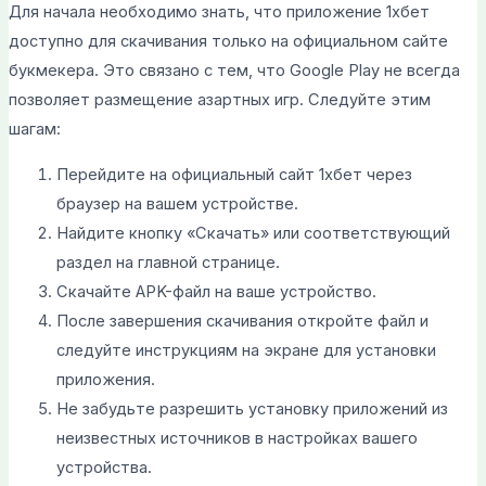
Для начала необходимо знать, что приложение 1хбет
доступно для скачивания только на официальном сайте
букмекера. Это связано с тем, что Google Play не всегда
позволяет размещение азартных игр. Следуйте этим
шагам:
Перейдите на официальный сайт 1хбет через
браузер на вашем устройстве.
Найдите кнопку «Скачать» или соответствующий
раздел на главной странице.
Скачайте APK-файл на ваше устройство.
После завершения скачивания откройте файл и
следуйте инструкциям на экране для установки
приложения.
Не забудьте разрешить установку приложений из
неизвестных источников в настройках вашего
устройства.