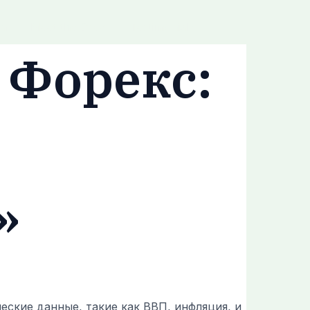
om
Meet the Crew
Testimonials
 Форекс:
»
ские данные, такие как ВВП, инфляция, и