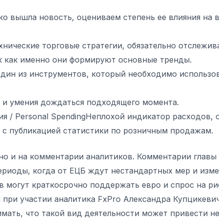
ко вышла новость, оцениваем степень ее влияния на 
ехнические торговые стратегии, обязательно отслежи
к как именно они формируют основные тренды.
один из инструментов, который необходимо использо
я и умения дождаться подходящего момента.
я / Personal SpendingНеплохой индикатор расходов, 
и с публикацией статистики по розничным продажам.
но и на комментарии аналитиков. Комментарии главы
периоды, когда от ЕЦБ ждут нестандартных мер и изм
ов могут краткосрочно поддержать евро и спрос на р
 при участии аналитика FxPro Александра Купцикеви
ать, что такой вид деятельности может привести не 