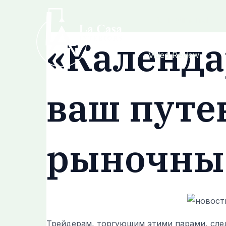
Skip
Post
Add Testimonial
to
navigation
content
«Календа
Video Review
ваш путе
рыночны
Трейдерам, торгующим этими парами, след