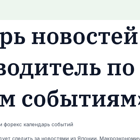
Bed Room
Contact
Home
Kitchen
Living Ro
рь новостей
водитель по
м событиям
ует следить за новостями из Японии. Макроэкономиче