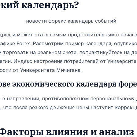
ский календарь?
дряд и может стать самым продолжительным с начала
афике Forex. Рассмотрим пример календаря, опублико
м торговать на реальном счете‚ попрактикуйтесь на д
егии. Индекс настроения потребителей от Университ
ости от Университета Мичигана.
ове экономического календаря фор
ю в направлении‚ противоположном первоначальному
 что после резкого движения цены наступит коррекци
Факторы влияния и анализ