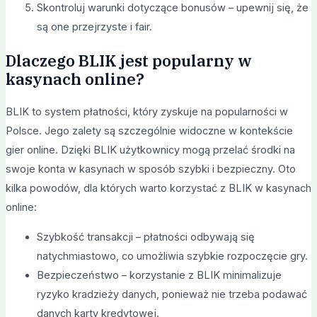
Skontroluj warunki dotyczące bonusów – upewnij się, że
są one przejrzyste i fair.
Dlaczego BLIK jest popularny w
kasynach online?
BLIK to system płatności, który zyskuje na popularności w
Polsce. Jego zalety są szczególnie widoczne w kontekście
gier online. Dzięki BLIK użytkownicy mogą przelać środki na
swoje konta w kasynach w sposób szybki i bezpieczny. Oto
kilka powodów, dla których warto korzystać z BLIK w kasynach
online:
Szybkość transakcji – płatności odbywają się
natychmiastowo, co umożliwia szybkie rozpoczęcie gry.
Bezpieczeństwo – korzystanie z BLIK minimalizuje
ryzyko kradzieży danych, ponieważ nie trzeba podawać
danych karty kredytowej.