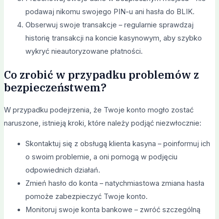
podawaj nikomu swojego PIN-u ani hasła do BLIK.
Obserwuj swoje transakcje – regularnie sprawdzaj
historię transakcji na koncie kasynowym, aby szybko
wykryć nieautoryzowane płatności.
Co zrobić w przypadku problemów z
bezpieczeństwem?
W przypadku podejrzenia, że Twoje konto mogło zostać
naruszone, istnieją kroki, które należy podjąć niezwłocznie:
Skontaktuj się z obsługą klienta kasyna – poinformuj ich
o swoim problemie, a oni pomogą w podjęciu
odpowiednich działań.
Zmień hasło do konta – natychmiastowa zmiana hasła
pomoże zabezpieczyć Twoje konto.
Monitoruj swoje konta bankowe – zwróć szczególną