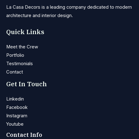
La Casa Decors is a leading company dedicated to modern
architecture and interior design.
Quick Links
Meet the Crew
Portfolio
Testimonials
Contact
Get In Touch
Linkedin
Facebook
Instagram
Youtube
Contact Info