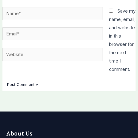
Name*
Save my
name, email,
and website
Email*
in this
browser for
Website
the next
time I
comment.
About Us