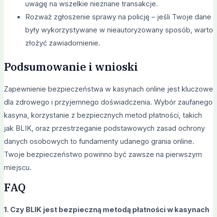
uwagę na wszelkie nieznane transakcje.
Rozważ zgłoszenie sprawy na policję – jeśli Twoje dane
były wykorzystywane w nieautoryzowany sposób, warto
złożyć zawiadomienie.
Podsumowanie i wnioski
Zapewnienie bezpieczeństwa w kasynach online jest kluczowe
dla zdrowego i przyjemnego doświadczenia. Wybór zaufanego
kasyna, korzystanie z bezpiecznych metod płatności, takich
jak BLIK, oraz przestrzeganie podstawowych zasad ochrony
danych osobowych to fundamenty udanego grania online.
Twoje bezpieczeństwo powinno być zawsze na pierwszym
miejscu.
FAQ
1. Czy BLIK jest bezpieczną metodą płatności w kasynach