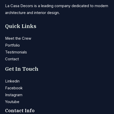
La Casa Decors is a leading company dedicated to modern
architecture and interior design.
Quick Links
Meet the Crew
Portfolio
Testimonials
Contact
Get In Touch
Linkedin
Facebook
Instagram
Youtube
Contact Info