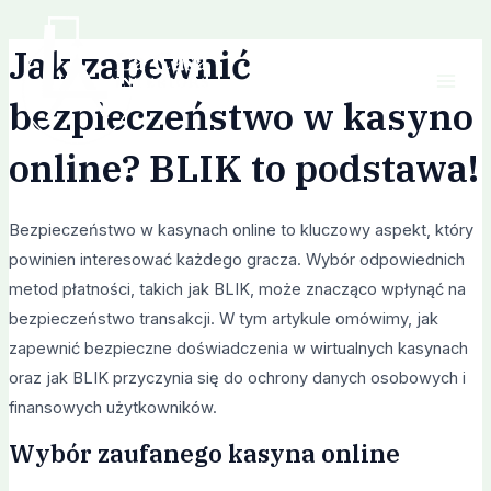
Skip
Post
Mai
to
navigation
Jak zapewnić
Men
content
bezpieczeństwo w kasyno
online? BLIK to podstawa!
Bezpieczeństwo w kasynach online to kluczowy aspekt, który
powinien interesować każdego gracza. Wybór odpowiednich
metod płatności, takich jak BLIK, może znacząco wpłynąć na
bezpieczeństwo transakcji. W tym artykule omówimy, jak
zapewnić bezpieczne doświadczenia w wirtualnych kasynach
oraz jak BLIK przyczynia się do ochrony danych osobowych i
finansowych użytkowników.
Wybór zaufanego kasyna online