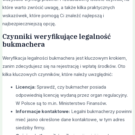
które warto zwrócić uwagę, a także kilka praktycznych
wskazówek, które pomogą Ci znaleźć najlepszą i
najbezpieczniejszą opcję.
Czynniki weryfikujące legalność
bukmachera
Weryfikacja legalności bukmachera jest kluczowym krokiem,
zanim zdecydujesz się na rejestrację i wpłatę środków. Oto
kilka kluczowych czynników, które należy uwzględnić:
Licencja:
Sprawdź, czy bukmacher posiada
odpowiednią licencję wydaną przez organ regulacyjny.
W Polsce są to m.in. Ministerstwo Finansów.
Informacje kontaktowe:
Legalni bukmacherzy powinni
mieć jasno określone dane kontaktowe, w tym adres
siedziby firmy.