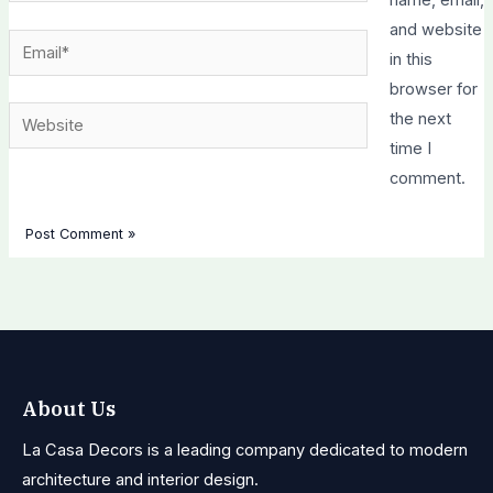
name, email,
and website
Email*
in this
browser for
Website
the next
time I
comment.
About Us
La Casa Decors is a leading company dedicated to modern
architecture and interior design.