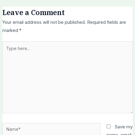
Leave a Comment
Your email address will not be published.
Required fields are
marked
*
Type
here..
Name*
Save my