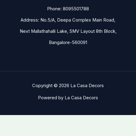
Phone: 8095501788
Address: No.5/A, Deepa Complex Main Road,
Next Mallathahalli Lake, SMV Layout 8th Block,
Bangalore-560091
Copyright © 2026 La Casa Decors
Powered by La Casa Decors