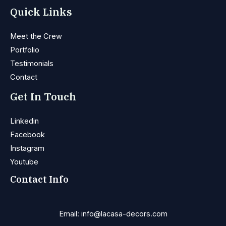
Quick Links
Meet the Crew
Portfolio
Testimonials
Contact
Get In Touch
Linkedin
Facebook
Instagram
Youtube
Contact Info
Email: info@lacasa-decors.com