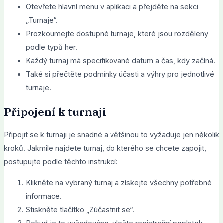
Otevřete hlavní menu v aplikaci a přejděte na sekci
„Turnaje“.
Prozkoumejte dostupné turnaje, které jsou rozděleny
podle typů her.
Každý turnaj má specifikované datum a čas, kdy začíná.
Také si přečtěte podmínky účasti a výhry pro jednotlivé
turnaje.
Připojení k turnaji
Připojit se k turnaji je snadné a většinou to vyžaduje jen několik
kroků. Jakmile najdete turnaj, do kterého se chcete zapojit,
postupujte podle těchto instrukcí:
Klikněte na vybraný turnaj a získejte všechny potřebné
informace.
Stiskněte tlačítko „Zúčastnit se“.
Pokud je to vyžadováno, vložte registrační poplatek.