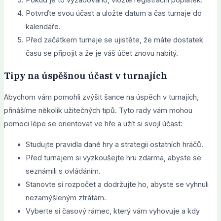
Potvrďte svou účast a uložte datum a čas turnaje do
kalendáře.
Před začátkem turnaje se ujistěte, že máte dostatek
času se připojit a že je váš účet znovu nabitý.
Tipy na úspěšnou účast v turnajích
Abychom vám pomohli zvýšit šance na úspěch v turnajích,
přinášíme několik užitečných tipů. Tyto rady vám mohou
pomoci lépe se orientovat ve hře a užít si svojí účast:
Studujte pravidla dané hry a strategii ostatních hráčů.
Před turnajem si vyzkoušejte hru zdarma, abyste se
seznámili s ovládáním.
Stanovte si rozpočet a dodržujte ho, abyste se vyhnuli
nezamýšleným ztrátám.
Vyberte si časový rámec, který vám vyhovuje a kdy